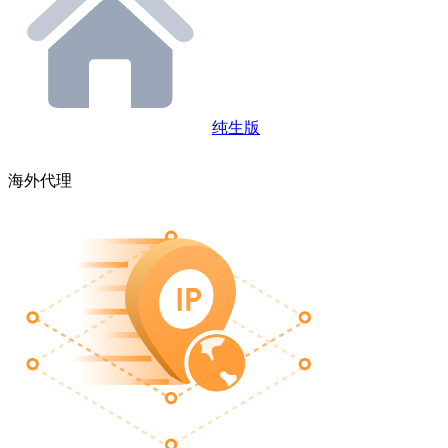
纯生版
海外代理