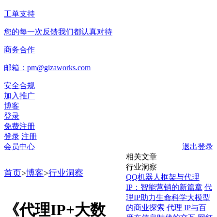
工单支持
您的每一次反馈我们都认真对待
商务合作
邮箱：pm@gizaworks.com
安全合规
加入推广
博客
登录
免费注册
登录
注册
会员中心
退出登录
相关文章
行业洞察
首页
>
博客
>
行业洞察
QQ机器人框架与代理
IP：智能营销的新篇章
代
理IP助力生命科学大模型
《代理IP+大数
的商业探索
代理 IP与百