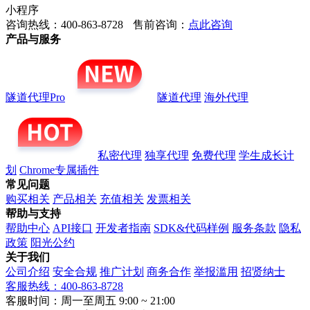
小程序
咨询热线：400-863-8728
售前咨询：
点此咨询
产品与服务
隧道代理Pro
隧道代理
海外代理
私密代理
独享代理
免费代理
学生成长计
划
Chrome专属插件
常见问题
购买相关
产品相关
充值相关
发票相关
帮助与支持
帮助中心
API接口
开发者指南
SDK&代码样例
服务条款
隐私
政策
阳光公约
关于我们
公司介绍
安全合规
推广计划
商务合作
举报滥用
招贤纳士
客服热线：400-863-8728
客服时间：周一至周五 9:00 ~ 21:00