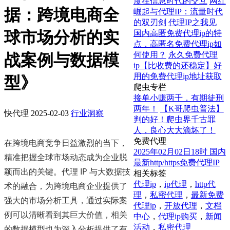
度在信息时代的交互
网红
据：跨境电商全
崛起与代理IP：流量时代
的双刃剑
代理IP之我见
球市场分析的实
国内高匿免费代理ip的特
点，高匿名免费代理ip如
何使用？
永久免费代理
战案例与数据模
ip【比收费的还稳定】好
用的免费代理ip地址获取
型》
爬虫专栏
接单小赚两千，有期徒刑
两年！
【K哥爬虫普法】
快代理
2025-02-03
行业洞察
判的好！爬虫界千古罪
人，良心大大滴坏了！
免费代理
在跨境电商竞争日益激烈的当下，
2025年02月02日18时 国内
精准把握全球市场动态成为企业脱
最新http/https免费代理IP
颖而出的关键。代理 IP 与大数据技
相关标签
代理ip
，
ip代理
，
http代
术的融合，为跨境电商企业提供了
理
，
私密代理
，
最新免费
强大的市场分析工具，通过实际案
代理ip
，
开放代理
，
文档
例可以清晰看到其巨大价值，相关
中心
，
代理ip购买
，
新闻
活动
，
私密代理
的数据模型也为深入分析提供了有