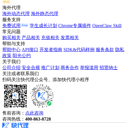
海外代理
海外动态代理
海外静态代理
服务支持
免费试用
学生成长计划
Chrome专属插件
OpenClaw Skill
常见问题
购买相关
产品相关
充值相关
发票相关
帮助与支持
帮助中心
API接口
开发者指南
SDK&代码样例
服务条款
隐私
政策
阳光公约
关于我们
公司介绍
安全合规
推广计划
商务合作
举报滥用
招贤纳士
关注或者联系我们
扫码关注快代理公众号、添加快代理小程序
售前咨询：
点此咨询
咨询热线：
400-863-8728