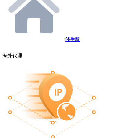
纯生版
海外代理