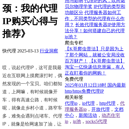
用与影响
代理IP的风，吹向诺
颈：我的代理
贝尔物理学奖
IP代理的类型和
功能区分
代理服务器如何工
IP购买心得与
作，不同类型的代理有什么作
用？
长效代理服务器IP使用方
法分享！如何搭建自己的代理
推荐》
ip池？
爬虫专栏
【K哥爬虫普法】只是因为上
快代理
2025-03-13
行业洞察
了那个网站，就被公安局没收
百万财产！
【K哥爬虫普法】
哎，说起代理IP，这可是我最
淘宝一亿快递信息泄漏，有人
正在盯着你的网购！
近在互联网上摸爬滚打时，偶
免费代理
然发现的一个宝贝。咱们都知
2025年03月12日18时 国内最新
道，上网嘛，有时候就像开
http/https免费代理IP
相关标签
车，得有高速公路，有时候
代理ip
，
ip代理
，
http代理
，
代
呢，就像走乡村小道，路窄车
理服务器ip
，
开放代理
，
文档
多，难免会遇到点堵车。代理
中心
，
新闻活动
，
动态住宅
ip
，
ip池
，
socks5代理
IP，就像是给网速加了油，让