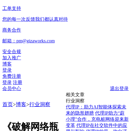
工单支持
您的每一次反馈我们都认真对待
商务合作
邮箱：pm@gizaworks.com
安全合规
加入推广
博客
登录
免费注册
登录
注册
会员中心
退出登录
相关文章
行业洞察
首页
>
博客
>
行业洞察
代理IP：助力AI智能体探索未
来的隐形翅膀
代理IP助力“蔚
小理”合作，充电桩网络迎来新
《破解网络瓶
变革
代理IP在社交软件中的应