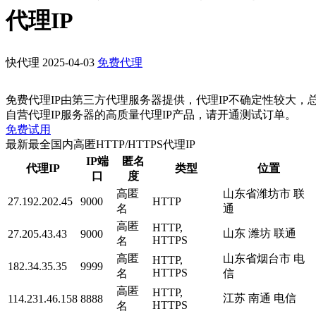
代理IP
快代理
2025-04-03
免费代理
免费代理IP由第三方代理服务器提供，代理IP不确定性较大，
自营代理IP服务器的高质量代理IP产品，请开通测试订单。
免费试用
最新最全国内高匿HTTP/HTTPS代理IP
IP端
匿名
代理IP
类型
位置
口
度
高匿
山东省潍坊市 联
27.192.202.45
9000
HTTP
名
通
高匿
HTTP,
山东 潍坊 联通
27.205.43.43
9000
HTTPS
名
高匿
山东省烟台市 电
HTTP,
182.34.35.35
9999
HTTPS
名
信
高匿
HTTP,
江苏 南通 电信
114.231.46.158
8888
HTTPS
名