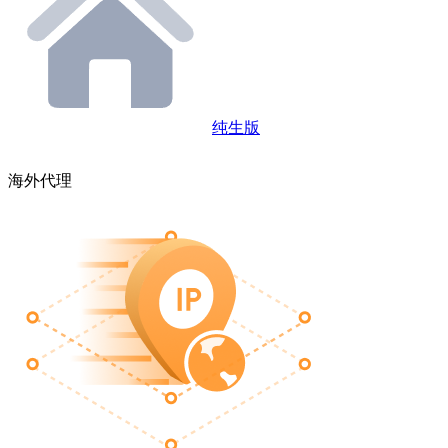
纯生版
海外代理