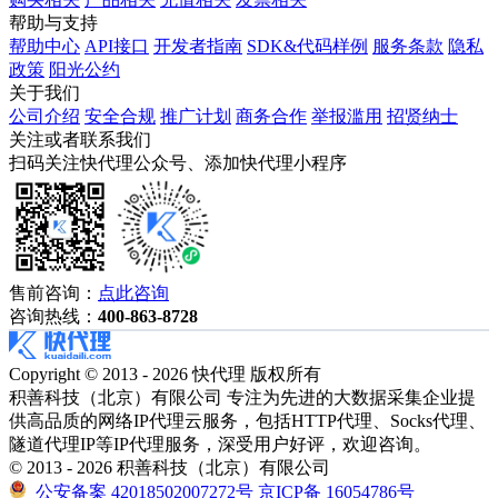
帮助与支持
帮助中心
API接口
开发者指南
SDK&代码样例
服务条款
隐私
政策
阳光公约
关于我们
公司介绍
安全合规
推广计划
商务合作
举报滥用
招贤纳士
关注或者联系我们
扫码关注快代理公众号、添加快代理小程序
售前咨询：
点此咨询
咨询热线：
400-863-8728
Copyright © 2013 - 2026 快代理 版权所有
积善科技（北京）有限公司 专注为先进的大数据采集企业提
供高品质的网络IP代理云服务，包括HTTP代理、Socks代理、
隧道代理IP等IP代理服务，深受用户好评，欢迎咨询。
© 2013 - 2026 积善科技（北京）有限公司
公安备案 42018502007272号
京ICP备 16054786号