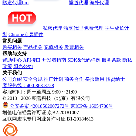
隧道代理Pro
隧道代理
海外代理
私密代理
独享代理
免费代理
学生成长计
划
Chrome专属插件
常见问题
购买相关
产品相关
充值相关
发票相关
帮助与支持
帮助中心
API接口
开发者指南
SDK&代码样例
服务条款
隐私
政策
阳光公约
关于我们
公司介绍
安全合规
推广计划
商务合作
举报滥用
招贤纳士
客服热线：400-863-8728
客服时间：周一至周五 9:00 ~ 21:00
© 2013 - 2026 积善科技（北京）有限公司
公安备案 42018502007272号
京ICP备 16054786号
增值电信经营许可证 京B2-20181007
互联网虚拟专用网业务许可证 B1-20184613