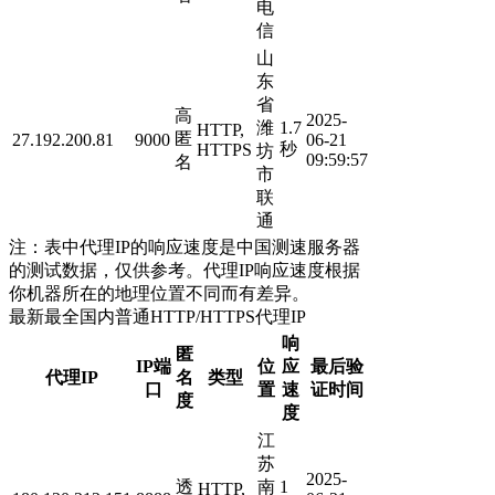
电
信
山
东
省
高
2025-
潍
1.7
HTTP,
匿
27.192.200.81
9000
06-21
秒
HTTPS
坊
09:59:57
名
市
联
通
注：表中代理IP的响应速度是中国测速服务器
的测试数据，仅供参考。代理IP响应速度根据
你机器所在的地理位置不同而有差异。
最新最全国内普通HTTP/HTTPS代理IP
响
匿
IP端
位
应
最后验
代理IP
名
类型
口
置
速
证时间
度
度
江
苏
2025-
透
南
1
HTTP,