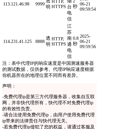
透
烟
2
HTTP,
113.121.46.98
9999
06-21
秒
HTTPS
明
台
09:59:54
电
信
江
苏
2025-
透
南
0.8
HTTP,
114.231.41.125
8888
06-21
秒
HTTPS
明
通
09:59:56
电
信
注：表中代理IP的响应速度是中国测速服务器
的测试数据，仅供参考。代理IP响应速度根据
你机器所在的地理位置不同而有差异。
声明：
-
免费代理ip是第三方代理服务器，收集自互联
网，并非快代理所有，快代理不对免费代理ip
的有效性负责。
-
请合法使用免费代理ip，由用户使用免费代理
ip带来的法律责任与快代理无关。
-
若免费代理ip侵犯了您的权益，请通过客服及