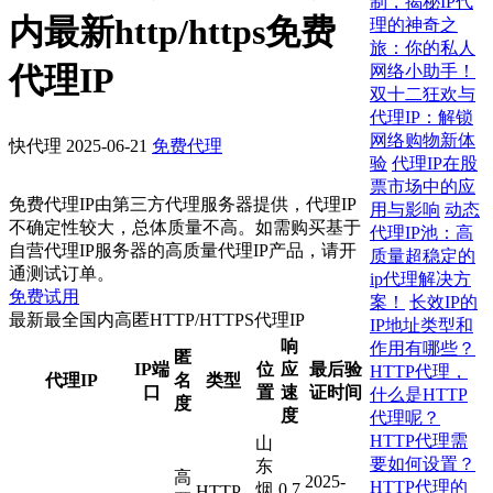
制，揭秘IP代
内最新http/https免费
理的神奇之
旅：你的私人
代理IP
网络小助手！
双十二狂欢与
代理IP：解锁
网络购物新体
快代理
2025-06-21
免费代理
验
代理IP在股
票市场中的应
免费代理IP由第三方代理服务器提供，代理IP
用与影响
动态
不确定性较大，总体质量不高。如需购买基于
代理IP池：高
自营代理IP服务器的高质量代理IP产品，请开
质量超稳定的
通测试订单。
ip代理解决方
免费试用
案！
长效IP的
最新最全国内高匿HTTP/HTTPS代理IP
IP地址类型和
响
作用有哪些？
匿
IP端
位
应
最后验
HTTP代理，
代理IP
名
类型
口
置
速
证时间
什么是HTTP
度
度
代理呢？
HTTP代理需
山
要如何设置？
东
高
2025-
HTTP代理的
烟
0.7
HTTP,