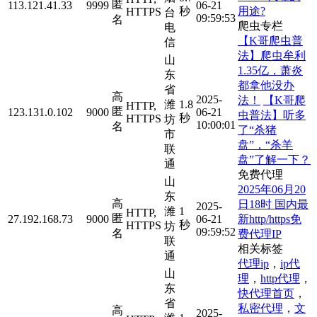
匿
113.121.41.33
9999
06-21
用途?
秒
HTTPS
台
09:59:53
名
爬虫专栏
电
【K哥爬虫普
信
法】爬虫牟利
山
1.35亿，萧炎
东
都拿他没办
省
高
2025-
法！
【K哥爬
潍
1.8
HTTP,
匿
123.131.0.102
9000
06-21
虫普法】听多
秒
HTTPS
坊
10:00:01
名
了“杀猪
市
盘”，“杀羊
联
盘”了解一下？
通
免费代理
山
2025年06月20
东
高
日18时 国内最
2025-
潍
1
HTTP,
匿
新http/https免
27.192.168.73
9000
06-21
秒
HTTPS
坊
09:59:52
名
费代理IP
联
相关标签
通
代理ip
，
ip代
山
理
，
http代理
，
东
快代理首页
，
省
私密代理
，
文
高
2025-