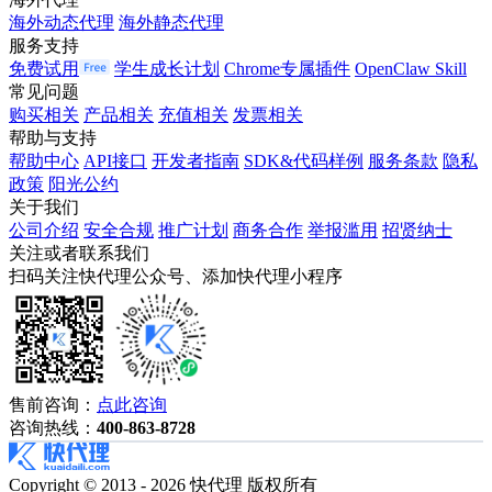
海外动态代理
海外静态代理
服务支持
免费试用
学生成长计划
Chrome专属插件
OpenClaw Skill
常见问题
购买相关
产品相关
充值相关
发票相关
帮助与支持
帮助中心
API接口
开发者指南
SDK&代码样例
服务条款
隐私
政策
阳光公约
关于我们
公司介绍
安全合规
推广计划
商务合作
举报滥用
招贤纳士
关注或者联系我们
扫码关注快代理公众号、添加快代理小程序
售前咨询：
点此咨询
咨询热线：
400-863-8728
Copyright © 2013 - 2026 快代理 版权所有