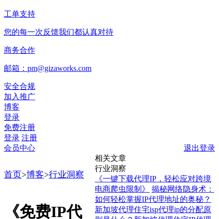
工单支持
您的每一次反馈我们都认真对待
商务合作
邮箱：pm@gizaworks.com
安全合规
加入推广
博客
登录
免费注册
登录
注册
会员中心
退出登录
相关文章
行业洞察
首页
>
博客
>
行业洞察
《一键下载代理IP，轻松应对跨境
电商爬虫限制》
揭秘网络隐身术：
如何轻松掌握IP代理地址的奥秘？
《免费IP代
新加坡代理住宅isp代理ip的分配原