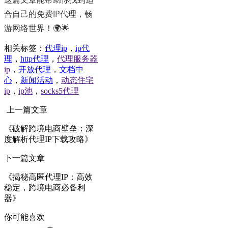
合自己的免费IP代理，畅
游网络世界！🌍🌟
相关标签：
代理ip
，
ip代
理
，
http代理
，
代理服务器
ip
，
开放代理
，
文档中
心
，
新闻活动
，
动态住宅
ip
，
ip池
，
socks5代理
上一篇文章
《破解跨境电商壁垒：深
度解析代理IP下载攻略》
下一篇文章
《揭秘高匿代理IP：高效
稳定，跨境电商必备利
器》
你可能喜欢