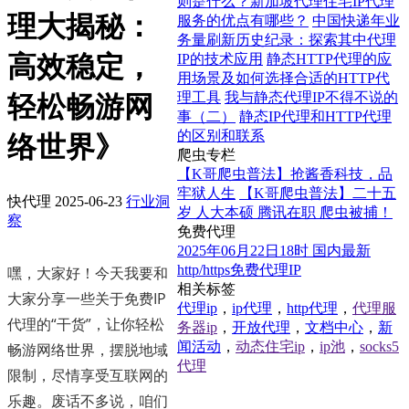
则是什么？新加坡代理住宅IP代理
理大揭秘：
服务的优点有哪些？
中国快递年业
务量刷新历史纪录：探索其中代理
高效稳定，
IP的技术应用
静态HTTP代理的应
用场景及如何选择合适的HTTP代
理工具
我与静态代理IP不得不说的
轻松畅游网
事（二）
静态IP代理和HTTP代理
的区别和联系
络世界》
爬虫专栏
【K哥爬虫普法】抢酱香科技，品
牢狱人生
【K哥爬虫普法】二十五
快代理
2025-06-23
行业洞
岁 人大本硕 腾讯在职 爬虫被捕！
察
免费代理
2025年06月22日18时 国内最新
http/https免费代理IP
嘿，大家好！今天我要和
相关标签
大家分享一些关于免费IP
代理ip
，
ip代理
，
http代理
，
代理服
代理的“干货”，让你轻松
务器ip
，
开放代理
，
文档中心
，
新
闻活动
，
动态住宅ip
，
ip池
，
socks5
畅游网络世界，摆脱地域
代理
限制，尽情享受互联网的
乐趣。废话不多说，咱们