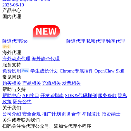
2025-06-19
产品中心
国内代理
隧道代理Pro
隧道代理
私密代理
独享代理
海外代理
海外动态代理
海外静态代理
服务支持
免费试用
学生成长计划
Chrome专属插件
OpenClaw Skill
常见问题
购买相关
产品相关
充值相关
发票相关
帮助与支持
帮助中心
API接口
开发者指南
SDK&代码样例
服务条款
隐私
政策
阳光公约
关于我们
公司介绍
安全合规
推广计划
商务合作
举报滥用
招贤纳士
关注或者联系我们
扫码关注快代理公众号、添加快代理小程序