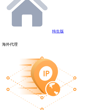
纯生版
海外代理