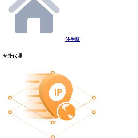
纯生版
海外代理