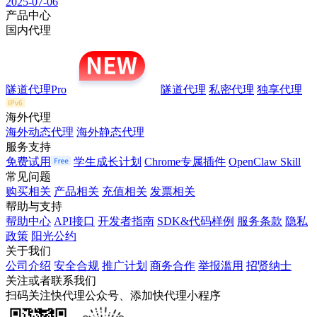
2025-07-06
产品中心
国内代理
隧道代理Pro
隧道代理
私密代理
独享代理
海外代理
海外动态代理
海外静态代理
服务支持
免费试用
学生成长计划
Chrome专属插件
OpenClaw Skill
常见问题
购买相关
产品相关
充值相关
发票相关
帮助与支持
帮助中心
API接口
开发者指南
SDK&代码样例
服务条款
隐私
政策
阳光公约
关于我们
公司介绍
安全合规
推广计划
商务合作
举报滥用
招贤纳士
关注或者联系我们
扫码关注快代理公众号、添加快代理小程序