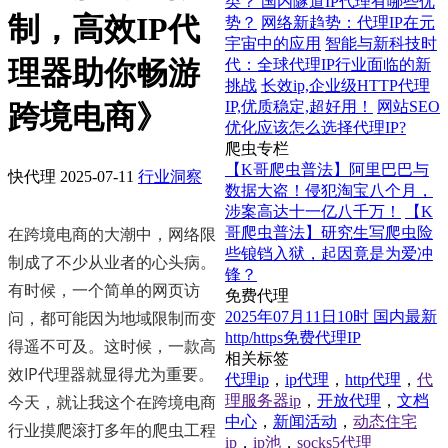
类？ 国内隧道IP代理有哪些优
制，高效IP代
势？
网络新趋势：代理IP在元
宇宙中的应用
智能与新科技时
理器助你畅游
代：全球代理IP行业面临的新
挑战
长效ip,企业级HTTP代理
IP,优质稳定,超好用！
网站SEO
跨境电商》
优化应该怎么选择代理IP?
爬虫专栏
【K哥爬虫普法】阿里巴巴与
快代理
2025-07-11
行业洞察
数据大盗！侵犯淘宝八个月，
涉案高达十一亿八千万！
【K
在跨境电商的大潮中，网络限
哥爬虫普法】研究生写爬虫险
些锒铛入狱，起因竟是为爱冲
制成了不少从业者的心头病。
锋？
有时候，一个简单的网页访
免费代理
问，都可能因为地域限制而变
2025年07月11日10时 国内最新
http/https免费代理IP
得遥不可及。这时候，一款高
相关标签
效IP代理器就显得尤为重要。
代理ip
，
ip代理
，
http代理
，
代
今天，就让我这个在跨境电商
理服务器ip
，
开放代理
，
文档
中心
，
新闻活动
，
动态住宅
行业摸爬滚打多年的爬虫工程
ip
，
ip池
，
socks5代理