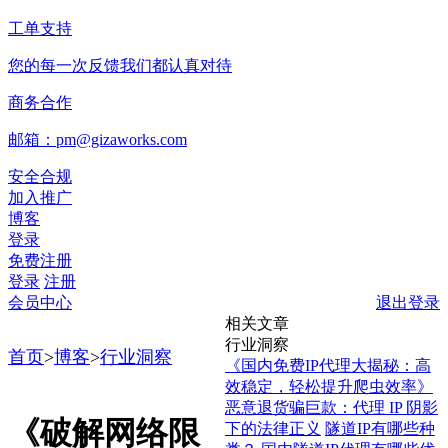
工单支持
您的每一次反馈我们都认真对待
商务合作
邮箱：pm@gizaworks.com
安全合规
加入推广
博客
登录
免费注册
登录
注册
会员中心
退出登录
相关文章
行业洞察
首页
>
博客
>
行业洞察
《国内免费IP代理大揭秘：高
效稳定，轻松提升爬虫效率》
恶意退货骗巨款：代理 IP 阴影
《破解网络限
下的法律正义
隧道IP有哪些种