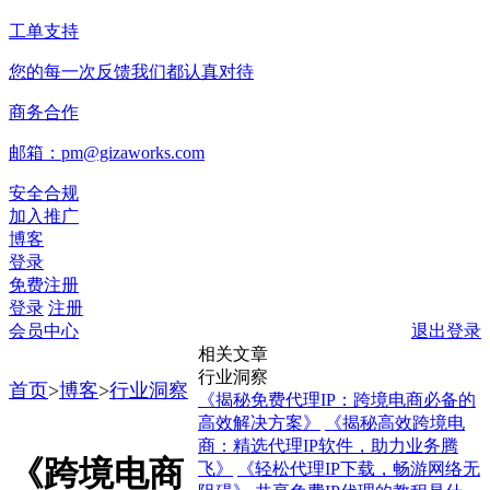
工单支持
您的每一次反馈我们都认真对待
商务合作
邮箱：pm@gizaworks.com
安全合规
加入推广
博客
登录
免费注册
登录
注册
会员中心
退出登录
相关文章
行业洞察
首页
>
博客
>
行业洞察
《揭秘免费代理IP：跨境电商必备的
高效解决方案》
《揭秘高效跨境电
商：精选代理IP软件，助力业务腾
《跨境电商
飞》
《轻松代理IP下载，畅游网络无