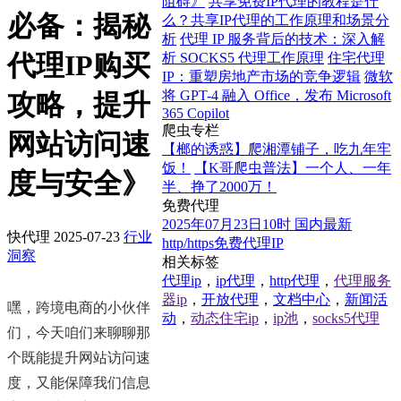
阻碍》
共享免费IP代理的教程是什
必备：揭秘
么？共享IP代理的工作原理和场景分
析
代理 IP 服务背后的技术：深入解
代理IP购买
析 SOCKS5 代理工作原理
住宅代理
IP：重塑房地产市场的竞争逻辑
微软
将 GPT-4 融入 Office，发布 Microsoft
攻略，提升
365 Copilot
爬虫专栏
网站访问速
【榔的诱惑】爬湘潭铺子，吃九年牢
饭！
【K哥爬虫普法】一个人、一年
度与安全》
半、挣了2000万！
免费代理
2025年07月23日10时 国内最新
快代理
2025-07-23
行业
http/https免费代理IP
洞察
相关标签
代理ip
，
ip代理
，
http代理
，
代理服务
器ip
，
开放代理
，
文档中心
，
新闻活
嘿，跨境电商的小伙伴
动
，
动态住宅ip
，
ip池
，
socks5代理
们，今天咱们来聊聊那
个既能提升网站访问速
度，又能保障我们信息