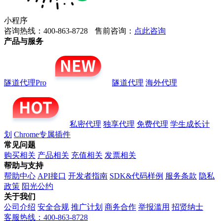
小程序
咨询热线：400-863-8728
售前咨询：
点此咨询
产品与服务
隧道代理Pro
隧道代理
海外代理
私密代理
独享代理
免费代理
学生成长计
划
Chrome专属插件
常见问题
购买相关
产品相关
充值相关
发票相关
帮助与支持
帮助中心
API接口
开发者指南
SDK&代码样例
服务条款
隐私
政策
阳光公约
关于我们
公司介绍
安全合规
推广计划
商务合作
举报滥用
招贤纳士
客服热线：400-863-8728