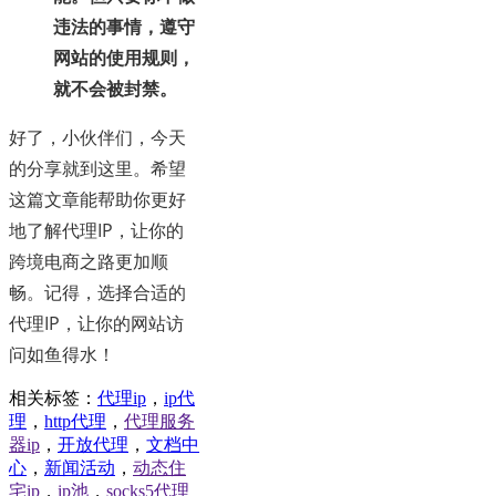
违法的事情，遵守
网站的使用规则，
就不会被封禁。
好了，小伙伴们，今天
的分享就到这里。希望
这篇文章能帮助你更好
地了解代理IP，让你的
跨境电商之路更加顺
畅。记得，选择合适的
代理IP，让你的网站访
问如鱼得水！
相关标签：
代理ip
，
ip代
理
，
http代理
，
代理服务
器ip
，
开放代理
，
文档中
心
，
新闻活动
，
动态住
宅ip
，
ip池
，
socks5代理