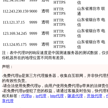
182.34.16.146
9999
HTTPS
信
山东省潍坊市 联
HTTP,
透明
112.243.230.159
9000
HTTPS
通
山东省烟台市 电
HTTP,
透明
113.121.37.15
9999
HTTPS
信
山东省烟台市 电
HTTP,
透明
123.169.34.245
9999
HTTPS
信
山东省烟台市 电
HTTP,
透明
113.124.95.175
9999
HTTPS
信
注：表中代理IP的响应速度是中国测速服务器的测试数据，仅供
你机器所在的地理位置不同而有差异。
声明：
-
免费代理ip是第三方代理服务器，收集自互联网，并非快代理
的有效性负责。
-
请合法使用免费代理ip，由用户使用免费代理ip带来的法律责
-
若免费代理ip侵犯了您的权益，请通过客服及时告知，快代理
相关标签：
代理ip
，
ip代理
，
http代理
，
隧道代理
，
开放代理
，
享代理