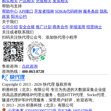
购买相关
产品相关
充值相关
发票相关
帮助与支持
帮助中心
API接口
开发者指南
SDK&代码样例
服务条款
隐私
政策
阳光公约
关于我们
公司介绍
安全合规
推广计划
商务合作
举报滥用
招贤纳士
关注或者联系我们
扫码关注快代理公众号、添加快代理小程序
售前咨询：
点此咨询
咨询热线：
400-863-8728
Copyright © 2013 - 2026 快代理 版权所有
积善科技（北京）有限公司 专注为先进的大数据采集企业提
供高品质的网络IP代理云服务，包括HTTP代理、Socks代理、
隧道代理IP等IP代理服务，深受用户好评，欢迎咨询。
© 2013 - 2026 积善科技（北京）有限公司
公安备案 42018502007272号
京ICP备 16054786号