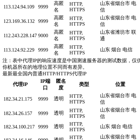
高匿
山东省烟台市 电
HTTP,
113.124.94.109
9999
HTTPS
名
信
高匿
山东省烟台市 电
HTTP,
123.169.36.132
9999
HTTPS
名
信
高匿
山东省潍坊市 联
HTTP,
112.243.228.147
9000
HTTPS
名
通
高匿
HTTP,
山东 烟台 电信
113.124.92.229
9999
HTTPS
名
注：表中代理IP的响应速度是中国测速服务器的测试数据，仅供
你机器所在的地理位置不同而有差异。
最新最全国内普通HTTP/HTTPS代理IP
IP端
匿名
代理IP
类型
位置
口
度
山东省烟台市 电
HTTP,
透明
182.34.21.175
9999
HTTPS
信
山东省烟台市 电
HTTP,
透明
182.34.26.157
9999
HTTPS
信
HTTP,
透明
山东 烟台 电信
182.34.100.217
9999
HTTPS
山东省烟台市 电
HTTP,
透明