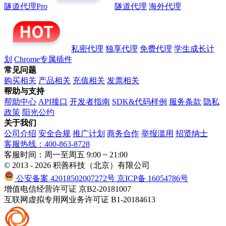
隧道代理Pro
隧道代理
海外代理
私密代理
独享代理
免费代理
学生成长计
划
Chrome专属插件
常见问题
购买相关
产品相关
充值相关
发票相关
帮助与支持
帮助中心
API接口
开发者指南
SDK&代码样例
服务条款
隐私
政策
阳光公约
关于我们
公司介绍
安全合规
推广计划
商务合作
举报滥用
招贤纳士
客服热线：400-863-8728
客服时间：周一至周五 9:00 ~ 21:00
© 2013 - 2026 积善科技（北京）有限公司
公安备案 42018502007272号
京ICP备 16054786号
增值电信经营许可证 京B2-20181007
互联网虚拟专用网业务许可证 B1-20184613