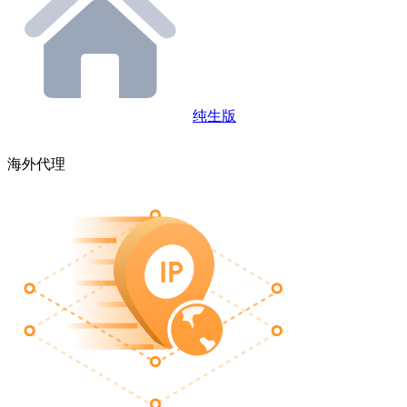
纯生版
海外代理