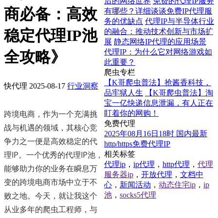
后的网络世界
免费的代理IP服务
商必备：高效
有哪些？详细谈谈免费IP代理服
务的优缺点
代理IP与半导体行业
稳定代理IP池
的融合：推动技术创新与市场扩
展
静态网络IP代理的应用场景
代理IP：为什么它对网络游戏如
全攻略》
此重要？
爬虫专栏
【K哥爬虫普法】抢酱香科技，
快代理
2025-08-17
行业洞察
品牢狱人生
【K哥爬虫普法】淘
宝一亿快递信息泄漏，有人正在
跨境电商，作为一个充满挑
盯着你的网购！
免费代理
战与机遇的领域，其核心竞
2025年08月16日18时 国内最新
争力之一便是高效稳定的代
http/https免费代理IP
理IP。一个优秀的代理IP池，
相关标签
代理ip
，
ip代理
，
http代理
，
代理
能够助力你的业务在瞬息万
服务器ip
，
开放代理
，
文档中
变的跨境电商市场中立于不
心
，
新闻活动
，
动态住宅ip
，
ip
败之地。今天，就让我这个
池
，
socks5代理
从业多年的爬虫工程师，与