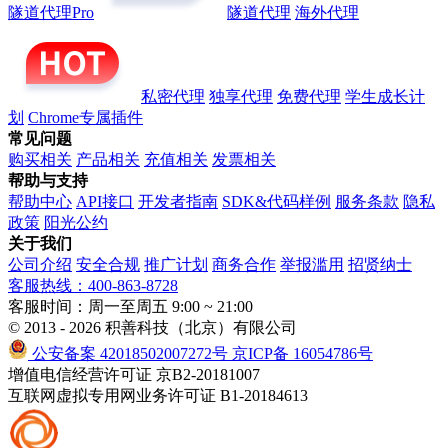
隧道代理Pro
隧道代理
海外代理
私密代理
独享代理
免费代理
学生成长计
划
Chrome专属插件
常见问题
购买相关
产品相关
充值相关
发票相关
帮助与支持
帮助中心
API接口
开发者指南
SDK&代码样例
服务条款
隐私
政策
阳光公约
关于我们
公司介绍
安全合规
推广计划
商务合作
举报滥用
招贤纳士
客服热线：400-863-8728
客服时间：周一至周五 9:00 ~ 21:00
© 2013 - 2026 积善科技（北京）有限公司
公安备案 42018502007272号
京ICP备 16054786号
增值电信经营许可证 京B2-20181007
互联网虚拟专用网业务许可证 B1-20184613