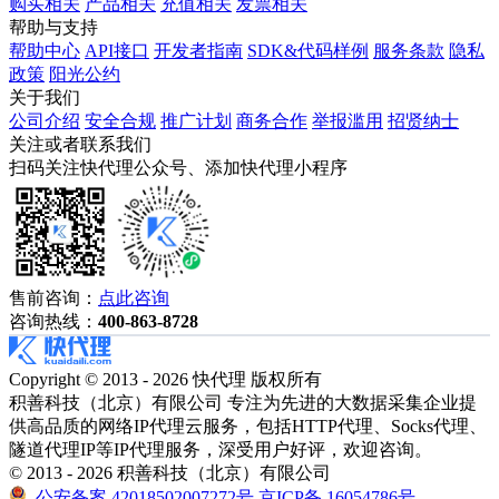
购买相关
产品相关
充值相关
发票相关
帮助与支持
帮助中心
API接口
开发者指南
SDK&代码样例
服务条款
隐私
政策
阳光公约
关于我们
公司介绍
安全合规
推广计划
商务合作
举报滥用
招贤纳士
关注或者联系我们
扫码关注快代理公众号、添加快代理小程序
售前咨询：
点此咨询
咨询热线：
400-863-8728
Copyright © 2013 - 2026 快代理 版权所有
积善科技（北京）有限公司 专注为先进的大数据采集企业提
供高品质的网络IP代理云服务，包括HTTP代理、Socks代理、
隧道代理IP等IP代理服务，深受用户好评，欢迎咨询。
© 2013 - 2026 积善科技（北京）有限公司
公安备案 42018502007272号
京ICP备 16054786号