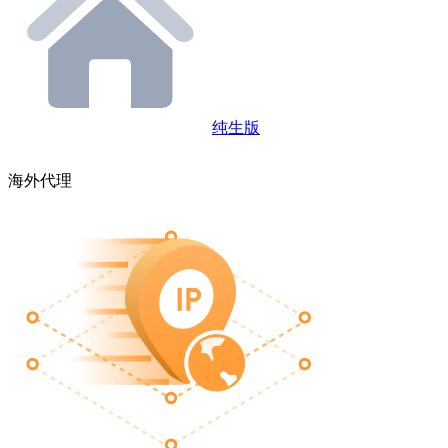
纯生版
海外代理