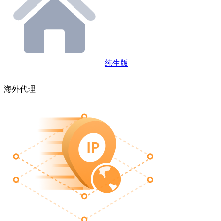
纯生版
海外代理