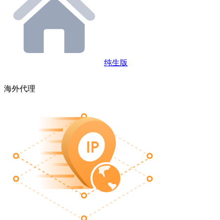
纯生版
海外代理