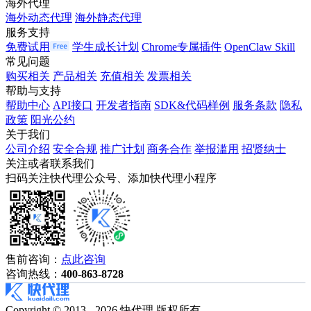
海外代理
海外动态代理
海外静态代理
服务支持
免费试用
学生成长计划
Chrome专属插件
OpenClaw Skill
常见问题
购买相关
产品相关
充值相关
发票相关
帮助与支持
帮助中心
API接口
开发者指南
SDK&代码样例
服务条款
隐私
政策
阳光公约
关于我们
公司介绍
安全合规
推广计划
商务合作
举报滥用
招贤纳士
关注或者联系我们
扫码关注快代理公众号、添加快代理小程序
售前咨询：
点此咨询
咨询热线：
400-863-8728
Copyright © 2013 - 2026 快代理 版权所有