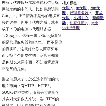
理解，代理服务器就是你和你目标
相关标签
代理ip
，
ip代理
，
http代
网站之间的中间人。比如你想访问
理
，
代理服务器ip
，
开放
Google，正常情况下是你的电脑直
代理
，
文档中心
，
新闻活
接连过去，但用了代理之后，就变
动
，
动态住宅ip
，
ip池
，
socks5代理
成了：你的电脑→代理服务器
→Google。这样一来，Google看到
的是代理服务器的IP地址，而不是你
的真实IP。这就好比你去商店买东
西，找了个朋友代购，商店只知道
是你朋友来买东西，不知道背后真
正想买的是你。
那么问题来了，怎么选个靠谱的代
理？市面上有HTTP、HTTPS、
SOCKS这些类型，听着头大是吧？
其实对大多数人来说，选HTTPS的
就够了，因为它加密了你的数据，