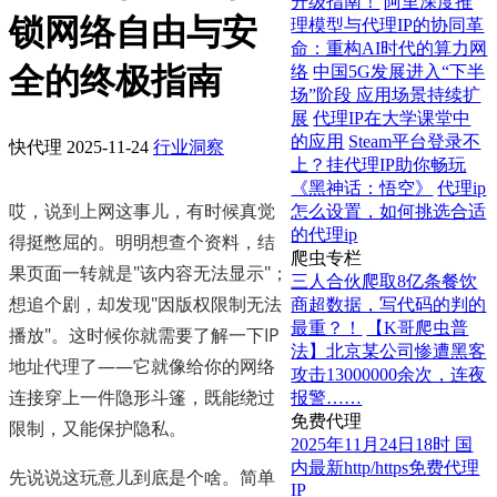
升级指南！
阿里深度推
锁网络自由与安
理模型与代理IP的协同革
命：重构AI时代的算力网
全的终极指南
络
中国5G发展进入“下半
场”阶段 应用场景持续扩
展
代理IP在大学课堂中
的应用
Steam平台登录不
快代理
2025-11-24
行业洞察
上？挂代理IP助你畅玩
《黑神话：悟空》
代理ip
哎，说到上网这事儿，有时候真觉
怎么设置，如何挑选合适
的代理ip
得挺憋屈的。明明想查个资料，结
爬虫专栏
果页面一转就是"该内容无法显示"；
三人合伙爬取8亿条餐饮
想追个剧，却发现"因版权限制无法
商超数据，写代码的判的
最重？！
【K哥爬虫普
播放"。这时候你就需要了解一下IP
法】北京某公司惨遭黑客
地址代理了——它就像给你的网络
攻击13000000余次，连夜
连接穿上一件隐形斗篷，既能绕过
报警……
免费代理
限制，又能保护隐私。
2025年11月24日18时 国
内最新http/https免费代理
先说说这玩意儿到底是个啥。简单
IP