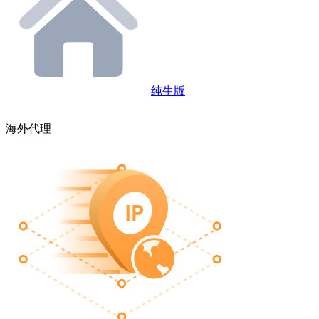
纯生版
海外代理