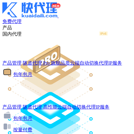
免费代理
产品
国内代理
产品管理
隧道代理
Pro
旗舰品质云端自动切换代理IP服务
包年包月
产品管理
隧道代理
高性能云端自动切换代理IP服务
包年包月
按量付费