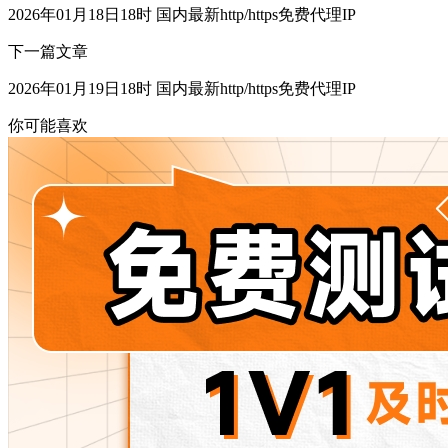
2026年01月18日18时 国内最新http/https免费代理IP
下一篇文章
2026年01月19日18时 国内最新http/https免费代理IP
你可能喜欢