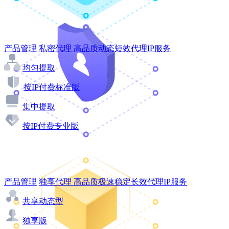
产品管理
私密代理
高品质动态短效代理IP服务
均匀提取
按IP付费标准版
集中提取
按IP付费专业版
产品管理
独享代理
高品质极速稳定长效代理IP服务
共享动态型
独享版