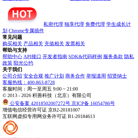
私密代理
独享代理
免费代理
学生成长计
划
Chrome专属插件
常见问题
购买相关
产品相关
充值相关
发票相关
帮助与支持
帮助中心
API接口
开发者指南
SDK&代码样例
服务条款
隐私
政策
阳光公约
关于我们
公司介绍
安全合规
推广计划
商务合作
举报滥用
招贤纳士
客服热线：400-863-8728
客服时间：周一至周五 9:00 ~ 21:00
© 2013 - 2026 积善科技（北京）有限公司
公安备案 42018502007272号
京ICP备 16054786号
增值电信经营许可证 京B2-20181007
互联网虚拟专用网业务许可证 B1-20184613