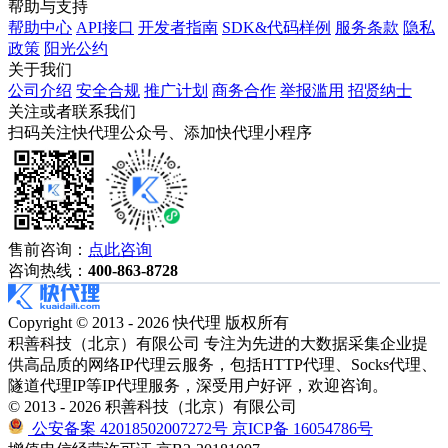
帮助与支持
帮助中心
API接口
开发者指南
SDK&代码样例
服务条款
隐私
政策
阳光公约
关于我们
公司介绍
安全合规
推广计划
商务合作
举报滥用
招贤纳士
关注或者联系我们
扫码关注快代理公众号、添加快代理小程序
售前咨询：
点此咨询
咨询热线：
400-863-8728
Copyright © 2013 - 2026 快代理 版权所有
积善科技（北京）有限公司 专注为先进的大数据采集企业提
供高品质的网络IP代理云服务，包括HTTP代理、Socks代理、
隧道代理IP等IP代理服务，深受用户好评，欢迎咨询。
© 2013 - 2026 积善科技（北京）有限公司
公安备案 42018502007272号
京ICP备 16054786号