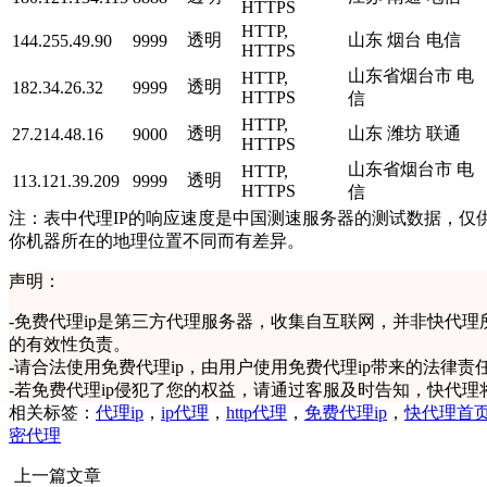
HTTPS
HTTP,
透明
山东 烟台 电信
144.255.49.90
9999
HTTPS
山东省烟台市 电
HTTP,
透明
182.34.26.32
9999
HTTPS
信
HTTP,
透明
山东 潍坊 联通
27.214.48.16
9000
HTTPS
山东省烟台市 电
HTTP,
透明
113.121.39.209
9999
HTTPS
信
注：表中代理IP的响应速度是中国测速服务器的测试数据，仅供
你机器所在的地理位置不同而有差异。
声明：
-
免费代理ip是第三方代理服务器，收集自互联网，并非快代理
的有效性负责。
-
请合法使用免费代理ip，由用户使用免费代理ip带来的法律责
-
若免费代理ip侵犯了您的权益，请通过客服及时告知，快代理
相关标签：
代理ip
，
ip代理
，
http代理
，
免费代理ip
，
快代理首
密代理
上一篇文章