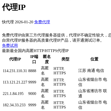
代理IP
快代理
2026-01-20
免费代理
免费代理IP由第三方代理服务器提供，代理IP不确定性较大，
自营代理IP服务器的高质量代理IP产品，请开通测试订单。
免费试用
最新最全国内高匿HTTP/HTTPS代理IP
IP端
匿名
代理IP
类型
位置
口
度
高匿
HTTP,
江苏 南通 电信
114.231.110.31
8888
HTTPS
名
高匿
山东省烟台市 电
HTTP,
113.121.21.227
9999
HTTPS
名
信
高匿
山东省潍坊市 联
HTTP,
221.1.84.195
9000
HTTPS
名
通
高匿
山东省烟台市 电
HTTP,
182.34.33.233
9999
HTTPS
名
信