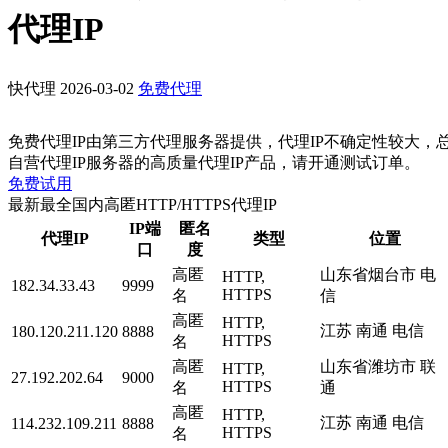
代理IP
快代理
2026-03-02
免费代理
免费代理IP由第三方代理服务器提供，代理IP不确定性较大，
自营代理IP服务器的高质量代理IP产品，请开通测试订单。
免费试用
最新最全国内高匿HTTP/HTTPS代理IP
IP端
匿名
代理IP
类型
位置
口
度
高匿
山东省烟台市 电
HTTP,
182.34.33.43
9999
HTTPS
名
信
高匿
HTTP,
江苏 南通 电信
180.120.211.120
8888
HTTPS
名
高匿
山东省潍坊市 联
HTTP,
27.192.202.64
9000
HTTPS
名
通
高匿
HTTP,
江苏 南通 电信
114.232.109.211
8888
HTTPS
名