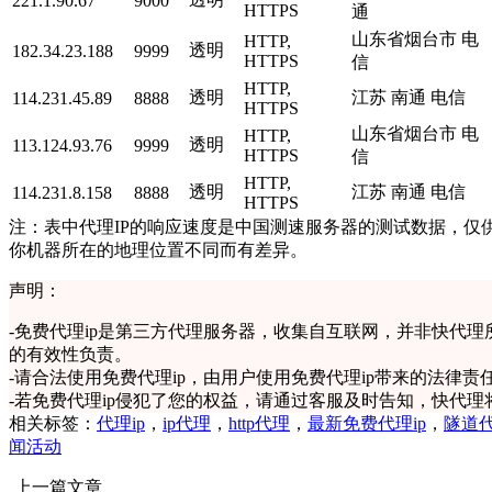
221.1.90.67
9000
HTTPS
通
山东省烟台市 电
HTTP,
透明
182.34.23.188
9999
HTTPS
信
HTTP,
透明
江苏 南通 电信
114.231.45.89
8888
HTTPS
山东省烟台市 电
HTTP,
透明
113.124.93.76
9999
HTTPS
信
HTTP,
透明
江苏 南通 电信
114.231.8.158
8888
HTTPS
注：表中代理IP的响应速度是中国测速服务器的测试数据，仅供
你机器所在的地理位置不同而有差异。
声明：
-
免费代理ip是第三方代理服务器，收集自互联网，并非快代理
的有效性负责。
-
请合法使用免费代理ip，由用户使用免费代理ip带来的法律责
-
若免费代理ip侵犯了您的权益，请通过客服及时告知，快代理
相关标签：
代理ip
，
ip代理
，
http代理
，
最新免费代理ip
，
隧道
闻活动
上一篇文章