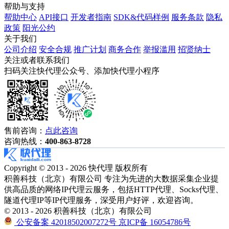
帮助与支持
帮助中心
API接口
开发者指南
SDK&代码样例
服务条款
隐私
政策
阳光公约
关于我们
公司介绍
安全合规
推广计划
商务合作
举报滥用
招贤纳士
关注或者联系我们
扫码关注快代理公众号、添加快代理小程序
售前咨询：
点此咨询
咨询热线：
400-863-8728
Copyright © 2013 - 2026 快代理 版权所有
积善科技（北京）有限公司 专注为先进的大数据采集企业提
供高品质的网络IP代理云服务，包括HTTP代理、Socks代理、
隧道代理IP等IP代理服务，深受用户好评，欢迎咨询。
© 2013 - 2026 积善科技（北京）有限公司
公安备案 42018502007272号
京ICP备 16054786号