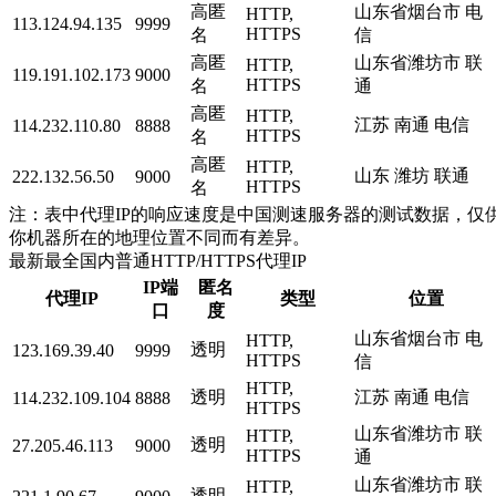
高匿
山东省烟台市 电
HTTP,
113.124.94.135
9999
HTTPS
名
信
高匿
山东省潍坊市 联
HTTP,
119.191.102.173
9000
HTTPS
名
通
高匿
HTTP,
江苏 南通 电信
114.232.110.80
8888
HTTPS
名
高匿
HTTP,
山东 潍坊 联通
222.132.56.50
9000
HTTPS
名
注：表中代理IP的响应速度是中国测速服务器的测试数据，仅供
你机器所在的地理位置不同而有差异。
最新最全国内普通HTTP/HTTPS代理IP
IP端
匿名
代理IP
类型
位置
口
度
山东省烟台市 电
HTTP,
透明
123.169.39.40
9999
HTTPS
信
HTTP,
透明
江苏 南通 电信
114.232.109.104
8888
HTTPS
山东省潍坊市 联
HTTP,
透明
27.205.46.113
9000
HTTPS
通
山东省潍坊市 联
HTTP,
透明