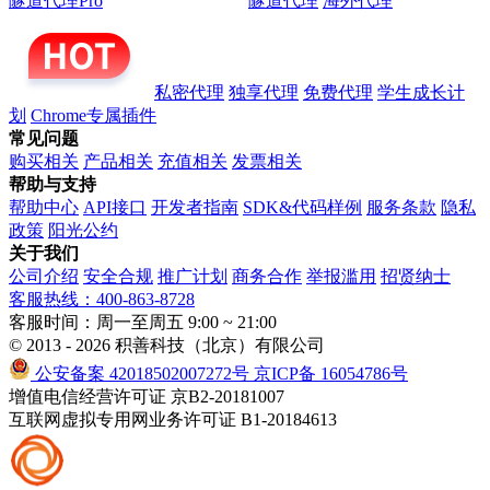
隧道代理Pro
隧道代理
海外代理
私密代理
独享代理
免费代理
学生成长计
划
Chrome专属插件
常见问题
购买相关
产品相关
充值相关
发票相关
帮助与支持
帮助中心
API接口
开发者指南
SDK&代码样例
服务条款
隐私
政策
阳光公约
关于我们
公司介绍
安全合规
推广计划
商务合作
举报滥用
招贤纳士
客服热线：400-863-8728
客服时间：周一至周五 9:00 ~ 21:00
© 2013 - 2026 积善科技（北京）有限公司
公安备案 42018502007272号
京ICP备 16054786号
增值电信经营许可证 京B2-20181007
互联网虚拟专用网业务许可证 B1-20184613