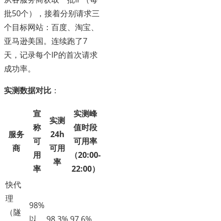
批50个），接着分别请求三
个目标网站：百度、淘宝、
亚马逊美国。连续跑了7
天，记录每个IP的首次请求
成功率。
实测数据对比
：
宣
实测峰
实测
称
值时段
服务
24h
可
可用率
商
可用
用
（20:00-
率
率
22:00）
快代
理
98%
（隧
以
98.3%
97.6%