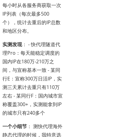
每小时从各服务商获取一次
IP列表（每次最多500
个），统计去重后的IP总数
和地区分布。
实测发现
： - 快代理隧道代
理Pro：每天能稳定调度的
国内IP在180万-210万之
间，与宣称基本一致 - 某同
行E：宣称300万日活IP，实
测三天累计去重只有110万
左右 - 某同行F：国内城市宣
称覆盖300+，实测能拿到IP
的城市只有240多个
一个小细节
： 测快代理海外
静态代理的时候，我特意选