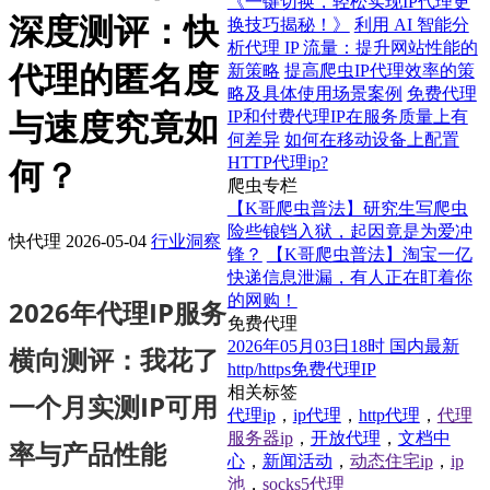
《一键切换，轻松实现IP代理更
深度测评：快
换技巧揭秘！》
利用 AI 智能分
析代理 IP 流量：提升网站性能的
代理的匿名度
新策略
提高爬虫IP代理效率的策
略及具体使用场景案例
免费代理
IP和付费代理IP在服务质量上有
与速度究竟如
何差异
如何在移动设备上配置
HTTP代理ip?
何？
爬虫专栏
【K哥爬虫普法】研究生写爬虫
险些锒铛入狱，起因竟是为爱冲
快代理
2026-05-04
行业洞察
锋？
【K哥爬虫普法】淘宝一亿
快递信息泄漏，有人正在盯着你
的网购！
2026年代理IP服务
免费代理
2026年05月03日18时 国内最新
横向测评：我花了
http/https免费代理IP
相关标签
一个月实测IP可用
代理ip
，
ip代理
，
http代理
，
代理
服务器ip
，
开放代理
，
文档中
率与产品性能
心
，
新闻活动
，
动态住宅ip
，
ip
池
，
socks5代理