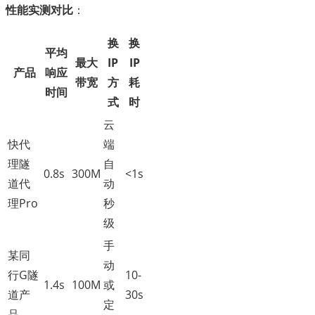
性能实测对比
：
换
换
平均
最大
IP
IP
产品
响应
带宽
方
耗
时间
式
时
云
快代
端
理隧
自
0.8s
300M
<1s
道代
动
理Pro
秒
级
手
某同
动
行G隧
10-
1.4s
100M
或
道产
30s
定
品