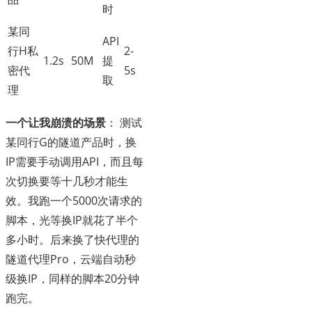
时
某同
API
行H私
2-
1.2s
50M
提
密代
5s
取
理
一个让我崩溃的场景
： 测试
某同行G的隧道产品时，换
IP需要手动调用API，而且每
次切换要等十几秒才能生
效。我跑一个5000次请求的
脚本，光等换IP就花了半个
多小时。后来换了快代理的
隧道代理Pro，云端自动秒
级换IP，同样的脚本20分钟
跑完。