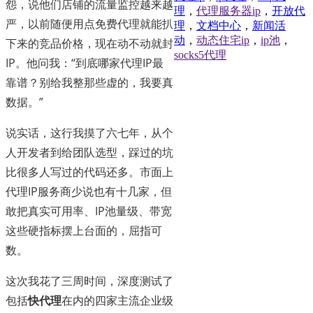
怨，说他们店铺的流量监控越来越
理
，
代理服务器ip
，
开放代
严，以前随便用点免费代理就能扒
理
，
文档中心
，
新闻活
动
，
动态住宅ip
，
ip池
，
下来的竞品价格，现在动不动就封
socks5代理
IP。他问我：“到底哪家代理IP最
靠谱？别给我整那些虚的，我要真
数据。”
说实话，这行我摸了六七年，从个
人开发者到给团队选型，踩过的坑
比很多人写过的代码还多。市面上
代理IP服务商少说也有十几家，但
敢把真实可用率、IP池量级、带宽
这些硬指标摆上台面的，屈指可
数。
这次我花了三周时间，深度测试了
包括
快代理
在内的四家主流企业级