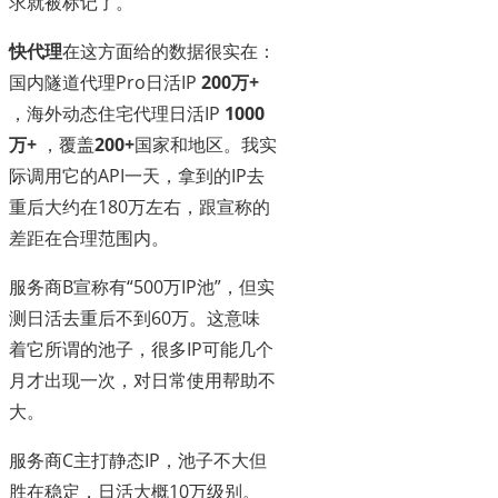
求就被标记了。
快代理
在这方面给的数据很实在：
国内隧道代理Pro日活IP
200万+
，海外动态住宅代理日活IP
1000
万+
，覆盖
200+
国家和地区。我实
际调用它的API一天，拿到的IP去
重后大约在180万左右，跟宣称的
差距在合理范围内。
服务商B宣称有“500万IP池”，但实
测日活去重后不到60万。这意味
着它所谓的池子，很多IP可能几个
月才出现一次，对日常使用帮助不
大。
服务商C主打静态IP，池子不大但
胜在稳定，日活大概10万级别。