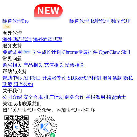
隧道代理Pro
隧道代理
私密代理
独享代理
海外代理
海外动态代理
海外静态代理
服务支持
免费试用
学生成长计划
Chrome专属插件
OpenClaw Skill
常见问题
购买相关
产品相关
充值相关
发票相关
帮助与支持
帮助中心
API接口
开发者指南
SDK&代码样例
服务条款
隐私
政策
阳光公约
关于我们
公司介绍
安全合规
推广计划
商务合作
举报滥用
招贤纳士
关注或者联系我们
扫码关注快代理公众号、添加快代理小程序