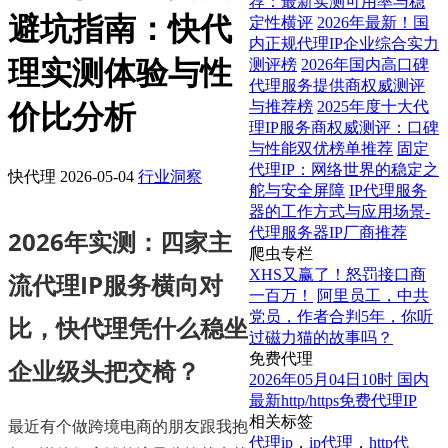
荐：最新实测可用率与稳
避坑指南：快代
定性横评
2026年最新！国
内正规代理IP企业综合实力
理实测体验与性
测评榜
2026年国内高口碑
代理服务提供商权威测评
与推荐榜
2025年度十大代
价比分析
理IP服务商权威测评：口碑
与性能双优榜单推荐
固定
代理IP：网络世界的稳定之
快代理
2026-05-04
行业洞察
舵与安全屏障
IP代理服务
器的工作方式与应用场景-
代理服务器IP厂商推荐
2026年实测：四家主
爬虫专栏
XHS又赢了！怒罚接口商
流代理IP服务横向对
一百万！
阿里员工，中共
党员，作者合判5年，你听
比，快代理凭什么稳坐
过磁力猫的故事吗？
免费代理
企业级头把交椅？
2026年05月04日10时 国内
最新http/https免费代理IP
相关标签
最近有个做跨境电商的朋友跟我抱
代理ip
，
ip代理
，
http代