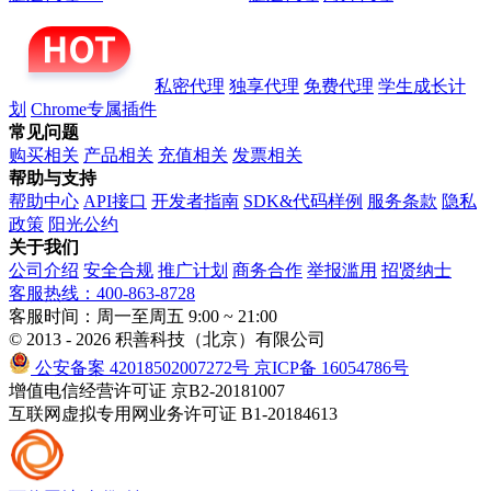
私密代理
独享代理
免费代理
学生成长计
划
Chrome专属插件
常见问题
购买相关
产品相关
充值相关
发票相关
帮助与支持
帮助中心
API接口
开发者指南
SDK&代码样例
服务条款
隐私
政策
阳光公约
关于我们
公司介绍
安全合规
推广计划
商务合作
举报滥用
招贤纳士
客服热线：400-863-8728
客服时间：周一至周五 9:00 ~ 21:00
© 2013 - 2026 积善科技（北京）有限公司
公安备案 42018502007272号
京ICP备 16054786号
增值电信经营许可证 京B2-20181007
互联网虚拟专用网业务许可证 B1-20184613