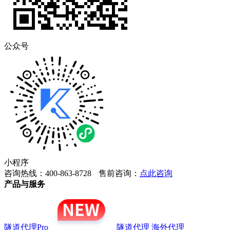
公众号
小程序
咨询热线：400-863-8728
售前咨询：
点此咨询
产品与服务
隧道代理Pro
隧道代理
海外代理