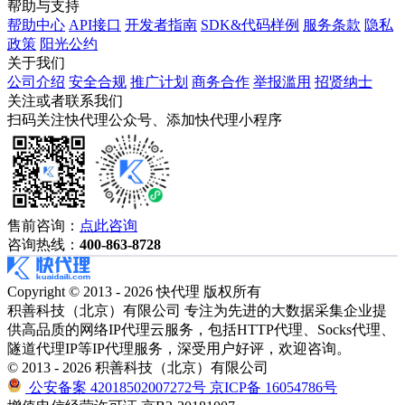
帮助与支持
帮助中心
API接口
开发者指南
SDK&代码样例
服务条款
隐私
政策
阳光公约
关于我们
公司介绍
安全合规
推广计划
商务合作
举报滥用
招贤纳士
关注或者联系我们
扫码关注快代理公众号、添加快代理小程序
售前咨询：
点此咨询
咨询热线：
400-863-8728
Copyright © 2013 - 2026 快代理 版权所有
积善科技（北京）有限公司 专注为先进的大数据采集企业提
供高品质的网络IP代理云服务，包括HTTP代理、Socks代理、
隧道代理IP等IP代理服务，深受用户好评，欢迎咨询。
© 2013 - 2026 积善科技（北京）有限公司
公安备案 42018502007272号
京ICP备 16054786号