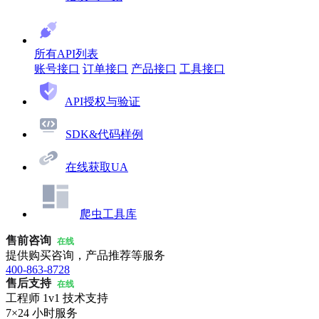
所有API列表
账号接口
订单接口
产品接口
工具接口
API授权与验证
SDK&代码样例
在线获取UA
爬虫工具库
售前咨询
在线
提供购买咨询，产品推荐等服务
400-863-8728
售后支持
在线
工程师 1v1 技术支持
7×24 小时服务