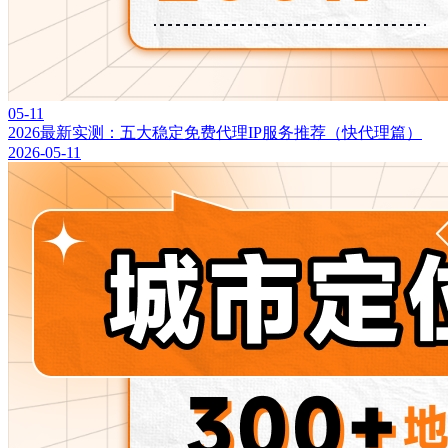
05-11
2026最新实测：五大稳定免费代理IP服务推荐（快代理篇）
2026-05-11