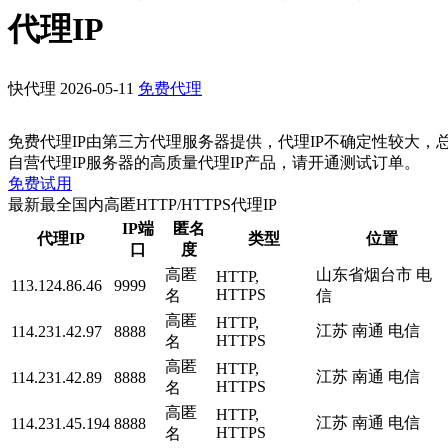
代理IP
快代理
2026-05-11
免费代理
免费代理IP由第三方代理服务器提供，代理IP不确定性较大，
自营代理IP服务器的高质量代理IP产品，请开通测试订单。
免费试用
最新最全国内高匿HTTP/HTTPS代理IP
IP端
匿名
代理IP
类型
位置
口
度
高匿
山东省烟台市 电
HTTP,
113.124.86.46
9999
HTTPS
名
信
高匿
HTTP,
江苏 南通 电信
114.231.42.97
8888
HTTPS
名
高匿
HTTP,
江苏 南通 电信
114.231.42.89
8888
HTTPS
名
高匿
HTTP,
江苏 南通 电信
114.231.45.194
8888
HTTPS
名