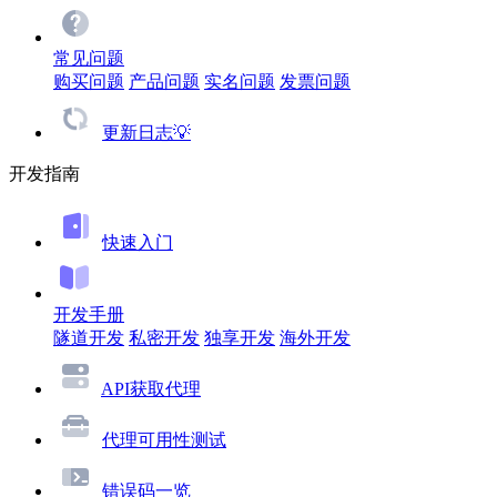
常见问题
购买问题
产品问题
实名问题
发票问题
更新日志💡
开发指南
快速入门
开发手册
隧道开发
私密开发
独享开发
海外开发
API获取代理
代理可用性测试
错误码一览