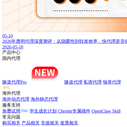
05-10
2026年透明代理深度测评：从隐匿性到转发效率，快代理是否
2026-05-10
产品中心
国内代理
隧道代理Pro
隧道代理
私密代理
独享代理
海外代理
海外动态代理
海外静态代理
服务支持
免费试用
学生成长计划
Chrome专属插件
OpenClaw Skill
常见问题
购买相关
产品相关
充值相关
发票相关