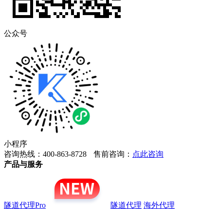
公众号
小程序
咨询热线：400-863-8728
售前咨询：
点此咨询
产品与服务
隧道代理Pro
隧道代理
海外代理