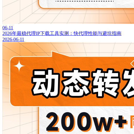
06-11
2026年最稳代理IP下载工具实测：快代理性能与避坑指南
2026-06-11