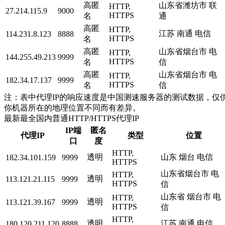
高匿
山东省潍坊市 联
HTTP,
27.214.115.9
9000
HTTPS
名
通
高匿
HTTP,
江苏 南通 电信
114.231.8.123
8888
HTTPS
名
高匿
山东省烟台市 电
HTTP,
144.255.49.213
9999
HTTPS
名
信
高匿
山东省烟台市 电
HTTP,
182.34.17.137
9999
HTTPS
名
信
注：表中代理IP的响应速度是中国测速服务器的测试数据，仅供
你机器所在的地理位置不同而有差异。
最新最全国内普通HTTP/HTTPS代理IP
IP端
匿名
代理IP
类型
位置
口
度
HTTP,
透明
山东 烟台 电信
182.34.101.159
9999
HTTPS
山东省烟台市 电
HTTP,
透明
113.121.21.115
9999
HTTPS
信
山东省 烟台市 电
HTTP,
透明
113.121.39.167
9999
HTTPS
信
HTTP,
透明
江苏 南通 电信
180.120.211.120
8888