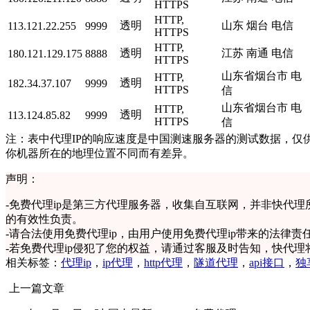
HTTPS
HTTP,
透明
山东 烟台 电信
113.121.22.255
9999
HTTPS
HTTP,
透明
江苏 南通 电信
180.121.129.175
8888
HTTPS
山东省烟台市 电
HTTP,
透明
182.34.37.107
9999
HTTPS
信
山东省烟台市 电
HTTP,
透明
113.124.85.82
9999
HTTPS
信
注：表中代理IP的响应速度是中国测速服务器的测试数据，仅供
你机器所在的地理位置不同而有差异。
声明：
-
免费代理ip是第三方代理服务器，收集自互联网，并非快代理
的有效性负责。
-
请合法使用免费代理ip，由用户使用免费代理ip带来的法律责
-
若免费代理ip侵犯了您的权益，请通过客服及时告知，快代理
相关标签：
代理ip
，
ip代理
，
http代理
，
隧道代理
，
api接口
，
独
上一篇文章