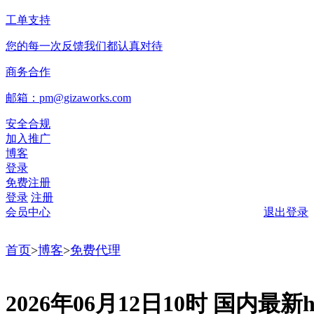
工单支持
您的每一次反馈我们都认真对待
商务合作
邮箱：pm@gizaworks.com
安全合规
加入推广
博客
登录
免费注册
登录
注册
会员中心
退出登录
首页
>
博客
>
免费代理
2026年06月12日10时 国内最新ht