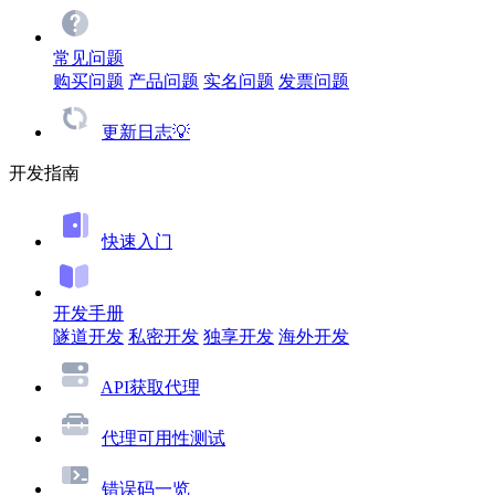
常见问题
购买问题
产品问题
实名问题
发票问题
更新日志💡
开发指南
快速入门
开发手册
隧道开发
私密开发
独享开发
海外开发
API获取代理
代理可用性测试
错误码一览