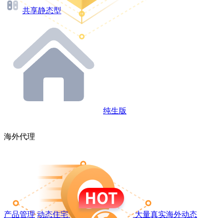
共享静态型
纯生版
海外代理
产品管理
动态住宅
大量真实海外动态