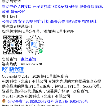
帮助与支持
帮助中心
API接口
开发者指南
SDK&代码样例
服务条款
隐私
政策
阳光公约
关于我们
公司介绍
安全合规
推广计划
商务合作
举报滥用
招贤纳士
关注或者联系我们
扫码关注快代理公众号、添加快代理小程序
售前咨询：
点此咨询
咨询热线：
400-863-8728
Copyright © 2013 - 2026 快代理 版权所有
积善科技（北京）有限公司 专注为先进的大数据采集企业提
供高品质的网络IP代理云服务，包括HTTP代理、Socks代理、
隧道代理IP等IP代理服务，深受用户好评，欢迎咨询。
© 2013 - 2026 积善科技（北京）有限公司
公安备案 42018502007272号
京ICP备 16054786号