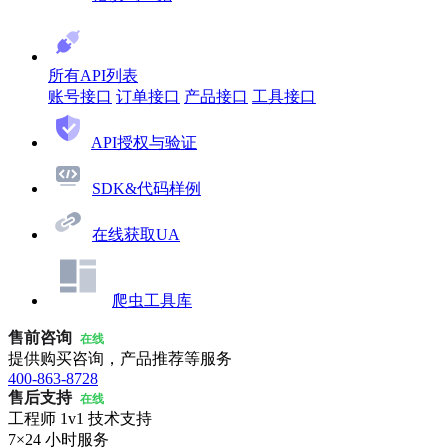
所有API列表
账号接口
订单接口
产品接口
工具接口
API授权与验证
SDK&代码样例
在线获取UA
爬虫工具库
售前咨询
在线
提供购买咨询，产品推荐等服务
400-863-8728
售后支持
在线
工程师 1v1 技术支持
7×24 小时服务