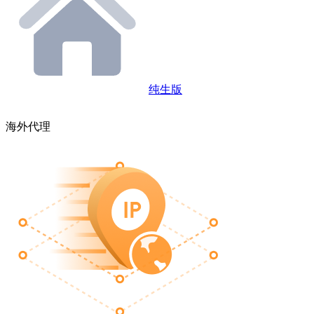
纯生版
海外代理