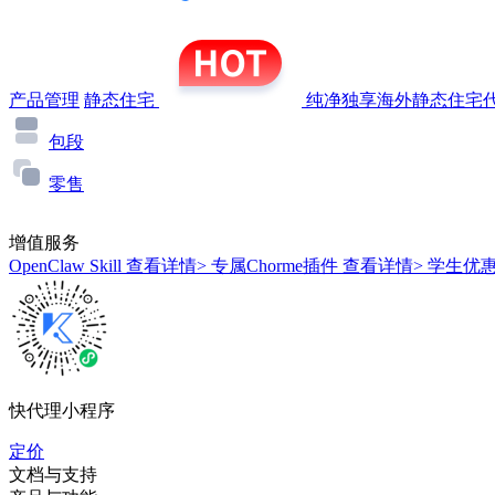
产品管理
静态住宅
纯净独享海外静态住宅代
包段
零售
增值服务
OpenClaw Skill
查看详情>
专属Chorme插件
查看详情>
学生优
快代理小程序
定价
文档与支持