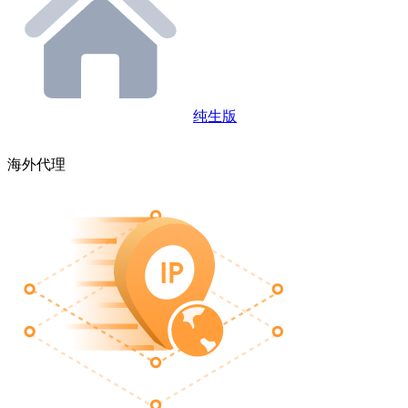
纯生版
海外代理