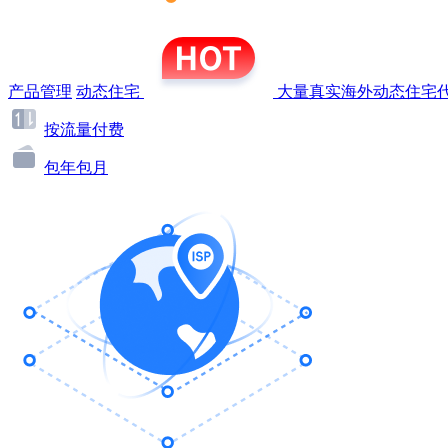
产品管理
动态住宅
大量真实海外动态住宅代
按流量付费
包年包月