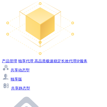
产品管理
独享代理
高品质极速稳定长效代理IP服务
共享动态型
独享版
共享静态型