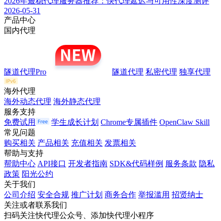
2026年最稳代理服务器推荐：快代理延迟与可用性深度测评
2026-05-31
产品中心
国内代理
隧道代理Pro
隧道代理
私密代理
独享代理
海外代理
海外动态代理
海外静态代理
服务支持
免费试用
学生成长计划
Chrome专属插件
OpenClaw Skill
常见问题
购买相关
产品相关
充值相关
发票相关
帮助与支持
帮助中心
API接口
开发者指南
SDK&代码样例
服务条款
隐私
政策
阳光公约
关于我们
公司介绍
安全合规
推广计划
商务合作
举报滥用
招贤纳士
关注或者联系我们
扫码关注快代理公众号、添加快代理小程序