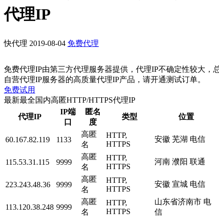
代理IP
快代理
2019-08-04
免费代理
免费代理IP由第三方代理服务器提供，代理IP不确定性较大，
自营代理IP服务器的高质量代理IP产品，请开通测试订单。
免费试用
最新最全国内高匿HTTP/HTTPS代理IP
IP端
匿名
代理IP
类型
位置
口
度
高匿
HTTP,
安徽 芜湖 电信
60.167.82.119
1133
HTTPS
名
高匿
HTTP,
河南 濮阳 联通
115.53.31.115
9999
HTTPS
名
高匿
HTTP,
安徽 宣城 电信
223.243.48.36
9999
HTTPS
名
高匿
山东省济南市 电
HTTP,
113.120.38.248
9999
HTTPS
名
信