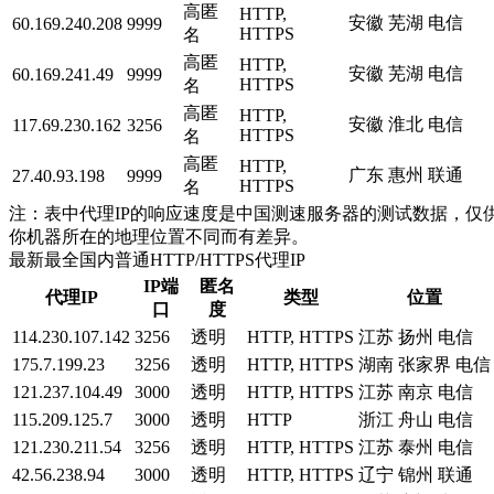
高匿
HTTP,
安徽 芜湖 电信
60.169.240.208
9999
HTTPS
名
高匿
HTTP,
安徽 芜湖 电信
60.169.241.49
9999
HTTPS
名
高匿
HTTP,
安徽 淮北 电信
117.69.230.162
3256
HTTPS
名
高匿
HTTP,
广东 惠州 联通
27.40.93.198
9999
HTTPS
名
注：表中代理IP的响应速度是中国测速服务器的测试数据，仅供
你机器所在的地理位置不同而有差异。
最新最全国内普通HTTP/HTTPS代理IP
IP端
匿名
代理IP
类型
位置
口
度
114.230.107.142
3256
透明
HTTP, HTTPS
江苏 扬州 电信
175.7.199.23
3256
透明
HTTP, HTTPS
湖南 张家界 电信
121.237.104.49
3000
透明
HTTP, HTTPS
江苏 南京 电信
115.209.125.7
3000
透明
HTTP
浙江 舟山 电信
121.230.211.54
3256
透明
HTTP, HTTPS
江苏 泰州 电信
42.56.238.94
3000
透明
HTTP, HTTPS
辽宁 锦州 联通