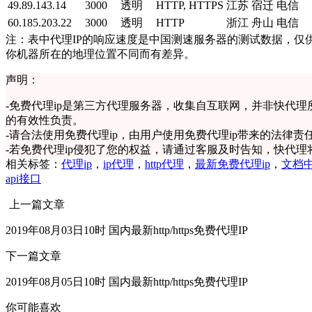
49.89.143.14
3000
透明
HTTP, HTTPS
江苏 宿迁 电信
60.185.203.22
3000
透明
HTTP
浙江 舟山 电信
注：表中代理IP的响应速度是中国测速服务器的测试数据，仅供
你机器所在的地理位置不同而有差异。
声明：
-
免费代理ip是第三方代理服务器，收集自互联网，并非快代理
的有效性负责。
-
请合法使用免费代理ip，由用户使用免费代理ip带来的法律责
-
若免费代理ip侵犯了您的权益，请通过客服及时告知，快代理
相关标签：
代理ip
，
ip代理
，
http代理
，
最新免费代理ip
，
文档
api接口
上一篇文章
2019年08月03日10时 国内最新http/https免费代理IP
下一篇文章
2019年08月05日10时 国内最新http/https免费代理IP
你可能喜欢