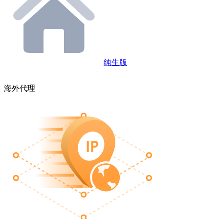
纯生版
海外代理