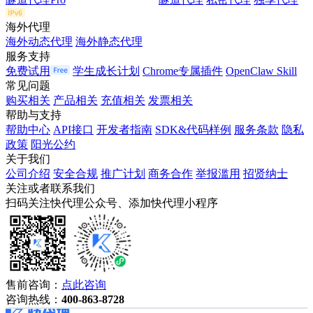
海外代理
海外动态代理
海外静态代理
服务支持
免费试用
学生成长计划
Chrome专属插件
OpenClaw Skill
常见问题
购买相关
产品相关
充值相关
发票相关
帮助与支持
帮助中心
API接口
开发者指南
SDK&代码样例
服务条款
隐私
政策
阳光公约
关于我们
公司介绍
安全合规
推广计划
商务合作
举报滥用
招贤纳士
关注或者联系我们
扫码关注快代理公众号、添加快代理小程序
售前咨询：
点此咨询
咨询热线：
400-863-8728