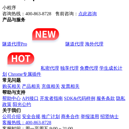
小程序
咨询热线：400-863-8728
售前咨询：
点此咨询
产品与服务
隧道代理Pro
隧道代理
海外代理
私密代理
独享代理
免费代理
学生成长计
划
Chrome专属插件
常见问题
购买相关
产品相关
充值相关
发票相关
帮助与支持
帮助中心
API接口
开发者指南
SDK&代码样例
服务条款
隐私
政策
阳光公约
关于我们
公司介绍
安全合规
推广计划
商务合作
举报滥用
招贤纳士
客服热线：400-863-8728
客服时间：周一至周五 9:00 ~ 21:00