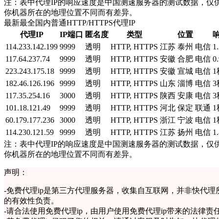
注：表中代理IP的响应速度是中国测速服务器的测试数据，仅供
你机器所在的地理位置不同而有差异。
最新最全国内普通HTTP/HTTPS代理IP
代理IP
IP端口
匿名度
类型
位置
114.233.142.199
9999
透明
HTTP, HTTPS
江苏 泰州 电信
1
117.64.237.74
9999
透明
HTTP, HTTPS
安徽 合肥 电信
0
223.243.175.18
9999
透明
HTTP, HTTPS
安徽 宣城 电信
1
182.46.126.196
9999
透明
HTTP, HTTPS
山东 淄博 电信
3
117.35.254.16
3000
透明
HTTP, HTTPS
陕西 安康 电信
3
101.18.121.49
9999
透明
HTTP, HTTPS
河北 保定 联通
1
60.179.177.236
3000
透明
HTTP, HTTPS
浙江 宁波 电信
1
114.230.121.59
9999
透明
HTTP, HTTPS
江苏 扬州 电信
1
注：表中代理IP的响应速度是中国测速服务器的测试数据，仅供
你机器所在的地理位置不同而有差异。
声明：
-
免费代理ip是第三方代理服务器，收集自互联网，并非快代理
的有效性负责。
-
请合法使用免费代理ip，由用户使用免费代理ip带来的法律责