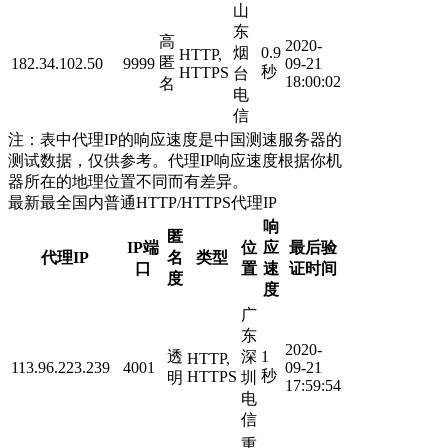
山
东
高
2020-
烟
0.9
HTTP,
匿
182.34.102.50
9999
09-21
秒
HTTPS
台
18:00:02
名
电
信
注：表中代理IP的响应速度是中国测速服务器的
测试数据，仅供参考。代理IP响应速度根据你机
器所在的地理位置不同而有差异。
最新最全国内普通HTTP/HTTPS代理IP
响
匿
IP端
位
应
最后验
代理IP
名
类型
口
置
速
证时间
度
度
广
东
2020-
透
深
1
HTTP,
113.96.223.239
4001
09-21
秒
HTTPS
明
圳
17:59:54
电
信
重