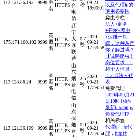
匿
113.121.36.192
9999
09-21
以及代理ip的
秒
HTTPS
台
18:00:01
名
使用必要性
电
爬虫专栏
信
法人+商务
辽
+开发+爬虫
宁
高
2020-
+运维一锅
大
0.7
HTTP,
匿
175.174.190.102
9999
09-21
端，这种灰产
秒
HTTPS
连
17:59:58
名
你了解过吗？
联
【诚聘爬虫】
通
岗位要求：1.
山
爬个人信息
东
高
；2.当法人代
2020-
烟
2.5
HTTP,
匿
表
113.124.86.24
9999
09-21
秒
HTTPS
台
17:59:53
名
免费代理
电
2020年09月21
信
日10时 国内
山
最新http/https
东
免费代理IP
省
相关标签
高
2020-
烟
0.9
HTTP,
代理ip
，
ip代
匿
113.121.36.199
9999
09-21
秒
HTTPS
台
理
，
http代
17:59:54
名