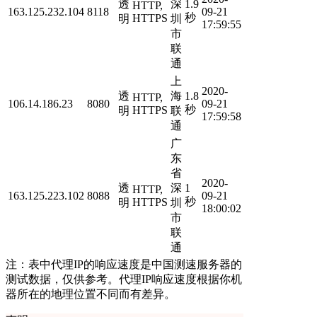
透
深
1.9
HTTP,
163.125.232.104
8118
09-21
秒
HTTPS
明
圳
17:59:55
市
联
通
上
2020-
透
海
1.8
HTTP,
106.14.186.23
8080
09-21
秒
HTTPS
明
联
17:59:58
通
广
东
省
2020-
透
深
1
HTTP,
163.125.223.102
8088
09-21
秒
HTTPS
明
圳
18:00:02
市
联
通
注：表中代理IP的响应速度是中国测速服务器的
测试数据，仅供参考。代理IP响应速度根据你机
器所在的地理位置不同而有差异。