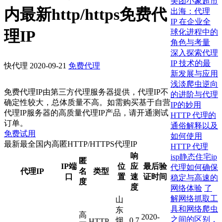
美团小象超市
内最新http/https免费代
出海：代理
IP 在企业全
理IP
球化进程中的
角色与考量
深入探索代理
IP 技术的最
快代理
2020-09-21
免费代理
新发展与应用
浅淡爬虫逆向
免费代理IP由第三方代理服务器提供，代理IP不
的进阶与代理
确定性较大，总体质量不高。如需购买基于自营
IP的妙用
代理IP服务器的高质量代理IP产品，请开通测试
HTTP 代理的
订单。
通俗解释以及
免费试用
如何使用
最新最全国内高匿HTTP/HTTPS代理IP
HTTP 代理
响
isp静态住宅ip
匿
IP端
位
应
最后验
代理如何确保
代理IP
名
类型
口
置
速
证时间
稳定与高速的
度
度
网络体验
了
解网络抓取工
山
具和网络爬虫
东
高
2020-
之间的区别，
烟
0.7
HTTP,