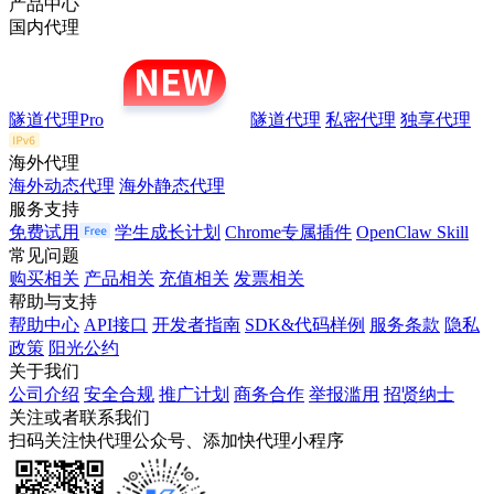
产品中心
国内代理
隧道代理Pro
隧道代理
私密代理
独享代理
海外代理
海外动态代理
海外静态代理
服务支持
免费试用
学生成长计划
Chrome专属插件
OpenClaw Skill
常见问题
购买相关
产品相关
充值相关
发票相关
帮助与支持
帮助中心
API接口
开发者指南
SDK&代码样例
服务条款
隐私
政策
阳光公约
关于我们
公司介绍
安全合规
推广计划
商务合作
举报滥用
招贤纳士
关注或者联系我们
扫码关注快代理公众号、添加快代理小程序