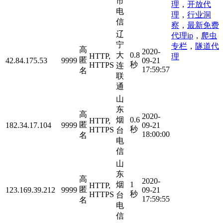
市
理
，
开放代
电
理
，
行业洞
信
察
，
最新免费
辽
代理ip
，
爬虫
宁
专栏
，
隧道代
高
2020-
大
0.8
HTTP,
理
匿
42.84.175.53
9999
09-21
秒
HTTPS
连
17:59:57
名
联
通
山
东
高
2020-
烟
0.6
HTTP,
匿
182.34.17.104
9999
09-21
秒
HTTPS
台
18:00:00
名
电
信
山
东
高
2020-
烟
1
HTTP,
匿
123.169.39.212
9999
09-21
秒
HTTPS
台
17:59:55
名
电
信