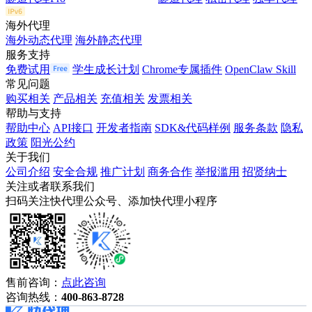
海外代理
海外动态代理
海外静态代理
服务支持
免费试用
学生成长计划
Chrome专属插件
OpenClaw Skill
常见问题
购买相关
产品相关
充值相关
发票相关
帮助与支持
帮助中心
API接口
开发者指南
SDK&代码样例
服务条款
隐私
政策
阳光公约
关于我们
公司介绍
安全合规
推广计划
商务合作
举报滥用
招贤纳士
关注或者联系我们
扫码关注快代理公众号、添加快代理小程序
售前咨询：
点此咨询
咨询热线：
400-863-8728