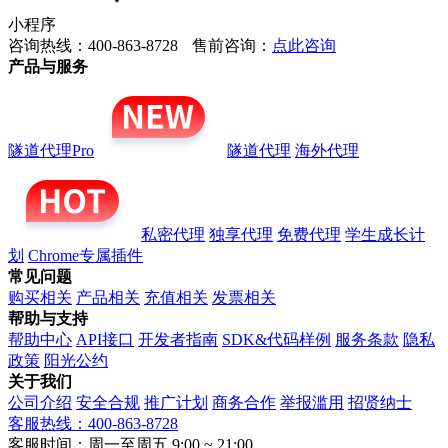
小程序
咨询热线：400-863-8728
售前咨询：
点此咨询
产品与服务
隧道代理Pro
隧道代理
海外代理
私密代理
独享代理
免费代理
学生成长计
划
Chrome专属插件
常见问题
购买相关
产品相关
充值相关
发票相关
帮助与支持
帮助中心
API接口
开发者指南
SDK&代码样例
服务条款
隐私
政策
阳光公约
关于我们
公司介绍
安全合规
推广计划
商务合作
举报滥用
招贤纳士
客服热线：400-863-8728
客服时间：周一至周五 9:00 ~ 21:00