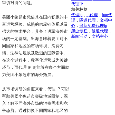
审慎对待的问题。
代理IP
相关标签
代理ip
，
ip代理
，
http代
美团小象超市凭借其在国内积累的丰
理
，
隧道代理
，
文档中
富运营经验、成熟的供应链体系以及
心
，
最新免费代理ip
，
强大的技术平台，具备了进军海外市
爬虫专栏
，
隧道代理
，
新闻活动
，
文档中心
场的一定基础。出海意味着要面对不
同国家和地区的市场环境、消费习
惯、法律法规以及激烈的国际竞争。
在这个过程中，数字化运营成为关键
环节，而代理 IP 则能够在多个方面助
力美团小象超市的海外拓展。
从市场调研的角度来看，代理 IP 可以
帮助美团小象超市突破地域限制，深
入了解不同海外市场的消费需求和竞
争态势。通过切换不同国家和地区的