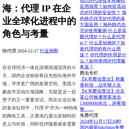
动态IP代理技术有哪些
海：代理 IP 在企
应用场景？如何提高动
态IP代理的安全性？
海
业全球化进程中的
外静态住宅IP代理的多
方面应用！海外静态住
宅IP使用案例
什么是高
角色与考量
匿代理IP？什么是代理
ip？
什么是短效IP？短
效代理IP的有什么用
快代理
2024-12-17
行业洞察
途？
IP代理的作用是什
么？如何使用IP代理服
在全球经济一体化浪潮汹涌澎湃的今
务器？
爬虫专栏
天，国内企业纷纷将目光投向海外市
【K哥爬虫普法】抢酱
场，寻求更广阔的发展空间。美团小
香科技，品牢狱人生
象超市启动出海战略，无疑是这一趋
【K哥爬虫普法】北京
某公司惨遭黑客攻击
势下的又一重要尝试。而在企业出海
13000000余次，连夜报
的复杂征程中，代理 IP 作为一种特殊
警……
的网络工具，正逐渐凸显出其独特的
免费代理
2024年12月17日10时
意义与价值，同时也伴随着诸多需要
国内最新http/https免费