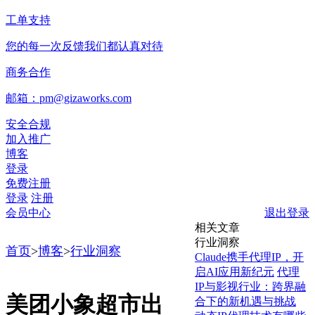
工单支持
您的每一次反馈我们都认真对待
商务合作
邮箱：pm@gizaworks.com
安全合规
加入推广
博客
登录
免费注册
登录
注册
会员中心
退出登录
相关文章
行业洞察
首页
>
博客
>
行业洞察
Claude携手代理IP，开
启AI应用新纪元
代理
IP与影视行业：跨界融
美团小象超市出
合下的新机遇与挑战