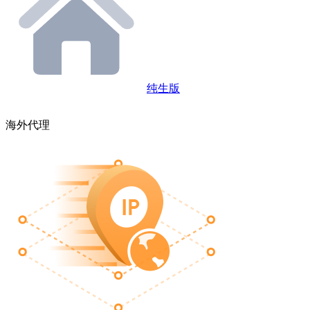
纯生版
海外代理