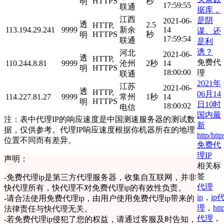
HTTPS
秒
明
17:59:55
联通
据库，
江西
是阴
2021-06-
透
2.5
HTTP,
113.194.29.241
9999
新余
14
谋、还
HTTPS
秒
明
17:59:54
联通
是利
诱？
河北
2021-06-
透
HTTP,
免费代
110.244.8.81
9999
沧州
2秒
14
HTTPS
明
18:00:00
理
联通
2021年
江苏
2021-06-
透
HTTP,
06月14
114.227.81.27
9999
常州
1秒
14
HTTPS
明
日10时
18:00:02
电信
国内最
注：表中代理IP的响应速度是中国测速服务器的测试数
新
据，仅供参考。代理IP响应速度根据你机器所在的地理
http/http
位置不同而有差异。
免费代
理IP
声明：
相关标
签
-
免费代理ip是第三方代理服务器，收集自互联网，并非
代理
快代理所有，快代理不对免费代理ip的有效性负责。
ip
，
ip
-
请合法使用免费代理ip，由用户使用免费代理ip带来的
理
，
htt
法律责任与快代理无关。
代理
，
-
若免费代理ip侵犯了您的权益，请通过客服及时告知，