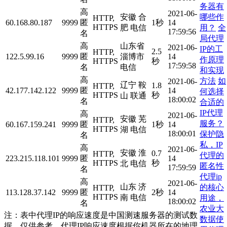
务器有
高
2021-06-
哪些作
安徽 合
HTTP,
60.168.80.187
9999
匿
1秒
14
HTTPS
用？
全
肥 电信
17:59:56
名
局代理
高
山东省
2021-06-
IP的工
2.5
HTTP,
122.5.99.16
9999
匿
淄博市
14
作原理
HTTPS
秒
17:59:58
名
电信
和实现
高
方法
如
2021-06-
辽宁 鞍
1.8
HTTP,
42.177.142.122
9999
匿
14
何选择
HTTPS
秒
山 联通
18:00:02
名
合适的
IP代理
高
2021-06-
安徽 芜
HTTP,
服务？
60.167.159.241
9999
匿
1秒
14
HTTPS
湖 电信
18:00:01
保护隐
名
私，IP
高
2021-06-
安徽 淮
0.7
HTTP,
代理的
223.215.118.101
9999
匿
14
HTTPS
秒
北 电信
匿名性
17:59:59
名
代理ip
高
2021-06-
山东 济
的核心
HTTP,
113.128.37.142
9999
匿
2秒
14
HTTPS
南 电信
用途，
18:00:02
名
农业大
注：表中代理IP的响应速度是中国测速服务器的测试数
数据使
据，仅供参考。代理IP响应速度根据你机器所在的地理