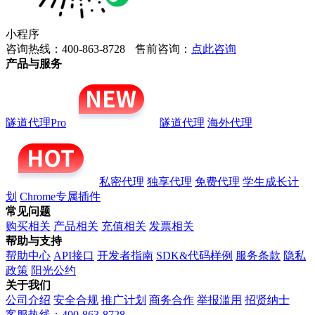
小程序
咨询热线：400-863-8728
售前咨询：
点此咨询
产品与服务
隧道代理Pro
隧道代理
海外代理
私密代理
独享代理
免费代理
学生成长计
划
Chrome专属插件
常见问题
购买相关
产品相关
充值相关
发票相关
帮助与支持
帮助中心
API接口
开发者指南
SDK&代码样例
服务条款
隐私
政策
阳光公约
关于我们
公司介绍
安全合规
推广计划
商务合作
举报滥用
招贤纳士
客服热线：400-863-8728