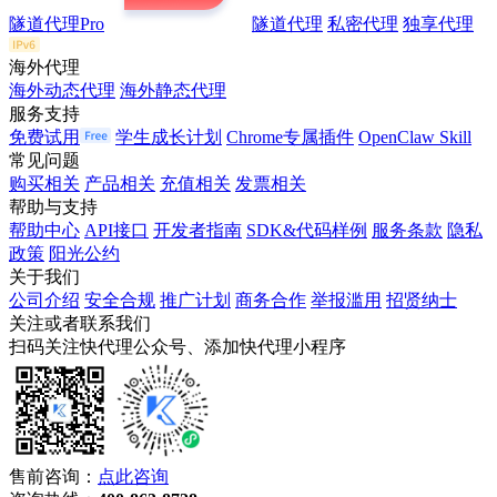
隧道代理Pro
隧道代理
私密代理
独享代理
海外代理
海外动态代理
海外静态代理
服务支持
免费试用
学生成长计划
Chrome专属插件
OpenClaw Skill
常见问题
购买相关
产品相关
充值相关
发票相关
帮助与支持
帮助中心
API接口
开发者指南
SDK&代码样例
服务条款
隐私
政策
阳光公约
关于我们
公司介绍
安全合规
推广计划
商务合作
举报滥用
招贤纳士
关注或者联系我们
扫码关注快代理公众号、添加快代理小程序
售前咨询：
点此咨询