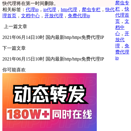
爬虫专
快代理将在第一时间删除。
栏
，
快
相关标签：
代理ip
，
ip代理
，
http代理
，
爬虫专栏
，
快代
代理首
理首页
，
文档中心
，
开放代理
，
免费代理ip
页
，
文
上一篇文章
档中
心
，
开
2021年06月14日10时 国内最新http/https免费代理IP
放代
理
，
免
下一篇文章
费代理
ip
2021年06月15日10时 国内最新http/https免费代理IP
你可能喜欢