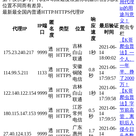
用代理
位置不同而有差异。
ip的用
最新最全国内普通HTTP/HTTPS代理IP
途与意
响
义！
匿
IP端
应
最后验证
爬虫专
代理IP
名
类型
位置
口
速
时间
栏
度
度
【K哥
吉林
爬虫普
2021-06-
透
HTTP,
175.23.240.217
9999
白山
1秒
14
法】一
HTTPS
明
18:00:02
联通
个人、
一年
安徽
2021-06-
透
0.8
HTTP,
半、挣
114.99.5.211
1133
铜陵
14
HTTPS
秒
明
了2000
17:59:57
电信
万！
吉林
2021-06-
透
HTTP,
【K哥
122.140.122.154
9999
白山
1秒
14
HTTPS
明
爬虫普
17:59:58
联通
法】字
江苏
2021-06-
节前高
透
0.5
HTTP,
180.115.147.153
9999
常州
14
HTTPS
秒
管，离
明
17:59:55
电信
职后入
广东
2021-06-
侵今日
透
1.7
HTTP,
27.40.124.135
9999
惠州
14
头条数