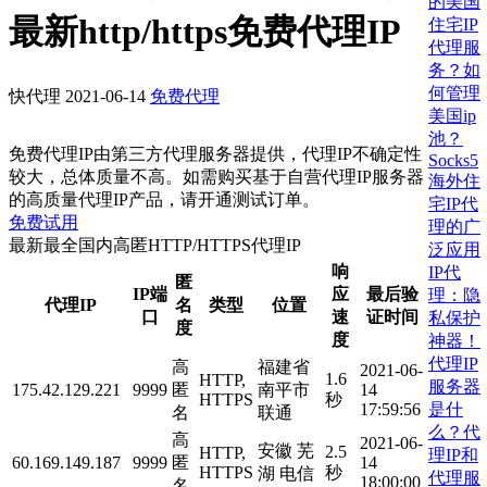
的美国
最新http/https免费代理IP
住宅IP
代理服
务？如
何管理
快代理
2021-06-14
免费代理
美国ip
池？
免费代理IP由第三方代理服务器提供，代理IP不确定性
Socks5
较大，总体质量不高。如需购买基于自营代理IP服务器
海外住
的高质量代理IP产品，请开通测试订单。
宅IP代
免费试用
理的广
最新最全国内高匿HTTP/HTTPS代理IP
泛应用
响
IP代
匿
IP端
应
最后验
理：隐
代理IP
名
类型
位置
口
速
证时间
私保护
度
度
神器！
代理IP
高
福建省
2021-06-
1.6
HTTP,
服务器
175.42.129.221
9999
匿
南平市
14
HTTPS
秒
是什
17:59:56
名
联通
么？代
高
2021-06-
安徽 芜
2.5
HTTP,
理IP和
60.169.149.187
9999
匿
14
HTTPS
秒
湖 电信
代理服
18:00:00
名