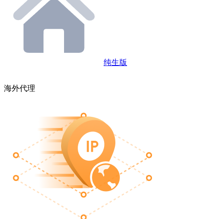
纯生版
海外代理