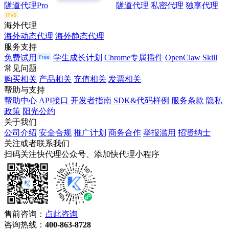
隧道代理Pro
隧道代理
私密代理
独享代理
海外代理
海外动态代理
海外静态代理
服务支持
免费试用
学生成长计划
Chrome专属插件
OpenClaw Skill
常见问题
购买相关
产品相关
充值相关
发票相关
帮助与支持
帮助中心
API接口
开发者指南
SDK&代码样例
服务条款
隐私
政策
阳光公约
关于我们
公司介绍
安全合规
推广计划
商务合作
举报滥用
招贤纳士
关注或者联系我们
扫码关注快代理公众号、添加快代理小程序
售前咨询：
点此咨询
咨询热线：
400-863-8728