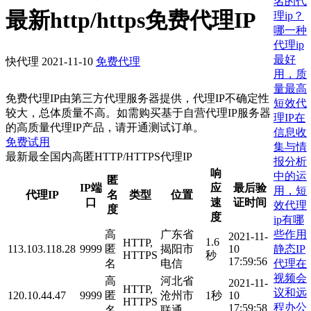
名的代
最新http/https免费代理IP
理ip？
哪一种
代理ip
最好
快代理
2021-11-10
免费代理
用，质
量最高
免费代理IP由第三方代理服务器提供，代理IP不确定性
短效代
较大，总体质量不高。如需购买基于自营代理IP服务器
理IP在
的高质量代理IP产品，请开通测试订单。
信息收
免费试用
集与情
最新最全国内高匿HTTP/HTTPS代理IP
报分析
响
中的运
匿
IP端
应
最后验
用，短
代理IP
名
类型
位置
口
速
证时间
效代理
度
度
ip有哪
些作用
高
广东省
2021-11-
1.6
HTTP,
静态IP
113.103.118.28
9999
匿
揭阳市
10
HTTPS
秒
17:59:56
代理在
名
电信
视频会
高
河北省
2021-11-
HTTP,
议和远
120.10.44.47
9999
匿
沧州市
1秒
10
HTTPS
程办公
17:59:58
名
联通