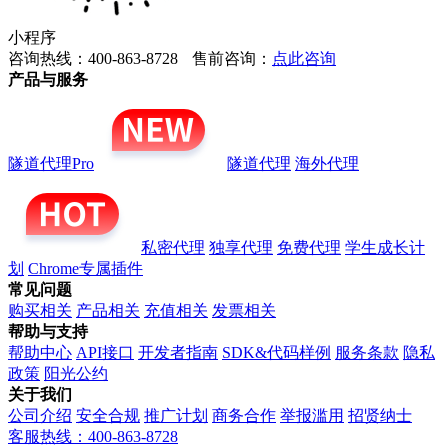
小程序
咨询热线：400-863-8728
售前咨询：
点此咨询
产品与服务
隧道代理Pro
隧道代理
海外代理
私密代理
独享代理
免费代理
学生成长计
划
Chrome专属插件
常见问题
购买相关
产品相关
充值相关
发票相关
帮助与支持
帮助中心
API接口
开发者指南
SDK&代码样例
服务条款
隐私
政策
阳光公约
关于我们
公司介绍
安全合规
推广计划
商务合作
举报滥用
招贤纳士
客服热线：400-863-8728