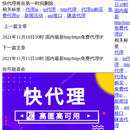
快代理将在第一时间删除。
日10时
相关标签：
代理ip
，
ip代理
，
http代理
，
代理ip购买
，
免
国内最
费代理ip
，
新闻活动
，
api接口
，
隧道代理
新
http/http
上一篇文章
免费代
理IP
2021年11月10日10时 国内最新http/https免费代理IP
相关标
签
下一篇文章
代理
ip
，
ip
2021年11月11日10时 国内最新http/https免费代理IP
理
，
htt
你可能喜欢
代理
，
代理ip
购买
，
免费代
理ip
，
新闻活
动
，
api
接口
，
隧道代
理