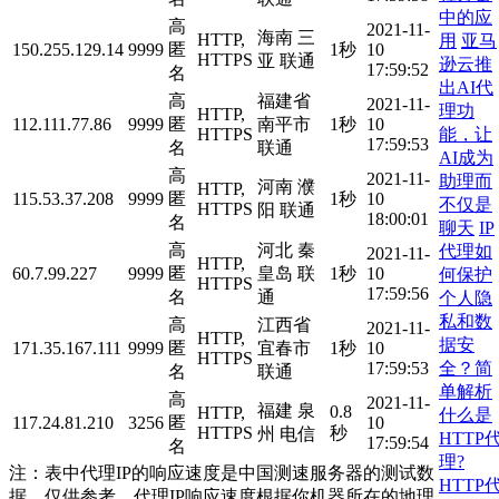
中的应
高
2021-11-
海南 三
HTTP,
用
亚马
150.255.129.14
9999
匿
1秒
10
HTTPS
亚 联通
逊云推
17:59:52
名
出AI代
高
福建省
2021-11-
理功
HTTP,
112.111.77.86
9999
匿
南平市
1秒
10
能，让
HTTPS
17:59:53
名
联通
AI成为
高
2021-11-
助理而
河南 濮
HTTP,
115.53.37.208
9999
匿
1秒
10
不仅是
HTTPS
阳 联通
18:00:01
名
聊天
IP
高
河北 秦
代理如
2021-11-
HTTP,
60.7.99.227
9999
匿
皇岛 联
1秒
10
何保护
HTTPS
17:59:56
名
通
个人隐
私和数
高
江西省
2021-11-
HTTP,
据安
171.35.167.111
9999
匿
宜春市
1秒
10
HTTPS
全？简
17:59:53
名
联通
单解析
高
2021-11-
福建 泉
0.8
HTTP,
什么是
117.24.81.210
3256
匿
10
HTTPS
秒
州 电信
HTTP
17:59:54
名
理?
注：表中代理IP的响应速度是中国测速服务器的测试数
HTTP
据，仅供参考。代理IP响应速度根据你机器所在的地理