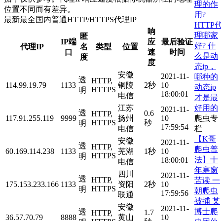
理的作
位置不同而有差异。
用?
最新最全国内普通HTTP/HTTPS代理IP
HTTP
响
理哪家
匿
IP端
应
最后验证
好?
什
代理IP
名
类型
位置
口
速
时间
么是动
度
度
态ip，
安徽
2021-11-
哪种的
透
HTTP,
114.99.19.79
1133
铜陵
2秒
10
动态ip
HTTPS
明
18:00:01
电信
才是最
好用的
江苏
2021-11-
透
0.6
HTTP,
爬虫专
117.91.255.119
9999
扬州
10
HTTPS
秒
明
17:59:54
栏
电信
【K哥
安徽
2021-11-
透
HTTP,
爬虫普
60.169.114.238
1133
芜湖
1秒
10
HTTPS
明
法】十
18:00:01
电信
年寒窗
四川
2021-11-
透
HTTP,
苦读 一
175.153.233.166
1133
资阳
2秒
10
HTTPS
明
朝爬虫
17:59:56
联通
被捕 某
安徽
2021-11-
博士爬
透
1.7
HTTP,
36.57.70.79
8888
黄山
10