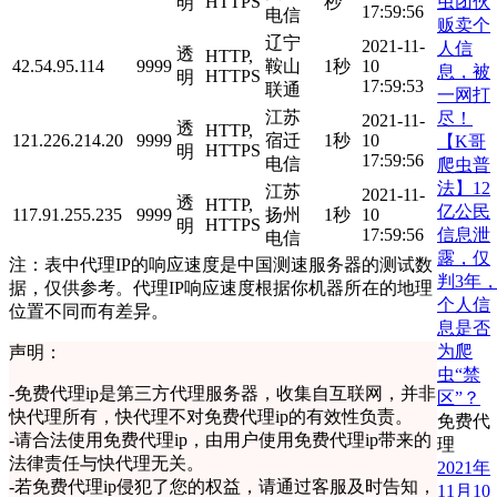
虫团伙
HTTPS
秒
明
17:59:56
电信
贩卖个
辽宁
2021-11-
人信
透
HTTP,
42.54.95.114
9999
鞍山
1秒
10
息，被
HTTPS
明
17:59:53
联通
一网打
江苏
尽！
2021-11-
透
HTTP,
121.226.214.20
9999
宿迁
1秒
10
【K哥
HTTPS
明
17:59:56
电信
爬虫普
法】12
江苏
2021-11-
透
HTTP,
亿公民
117.91.255.235
9999
扬州
1秒
10
HTTPS
明
信息泄
17:59:56
电信
露，仅
注：表中代理IP的响应速度是中国测速服务器的测试数
判3年
据，仅供参考。代理IP响应速度根据你机器所在的地理
个人信
位置不同而有差异。
息是否
为爬
声明：
虫“禁
-
免费代理ip是第三方代理服务器，收集自互联网，并非
区”？
快代理所有，快代理不对免费代理ip的有效性负责。
免费代
-
请合法使用免费代理ip，由用户使用免费代理ip带来的
理
法律责任与快代理无关。
2021年
-
若免费代理ip侵犯了您的权益，请通过客服及时告知，
11月10