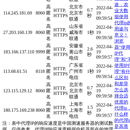
途，农
高
北京市
2022-04-
0.7
HTTP,
业大数
114.245.181.69
8060
匿
北京市
19
HTTPS
秒
据使用
09:59:54
名
联通
代理ip
高
山东省
2022-04-
用途与
HTTP,
27.203.160.139
8060
匿
威海市
1秒
19
意义！
HTTPS
09:59:58
名
联通
浏览
高
安徽省
2022-04-
器“使
2.6
HTTP,
183.166.137.110
9999
匿
黄山市
19
IP代
HTTPS
秒
09:59:57
名
电信
理”和“
高
广东省
使用IP
2022-04-
HTTP,
113.68.61.51
8118
匿
广州市
1秒
19
理”有
HTTPS
09:59:54
名
电信
么区别
和差异
高
北京市
2022-04-
0.7
HTTP,
怎么选
123.115.129.12
8060
匿
北京市
19
HTTPS
秒
择合适
09:59:58
名
联通
优质的
高
上海市
2022-04-
1.5
HTTP,
代理ip
180.175.169.238
8060
匿
上海市
19
HTTPS
秒
什么样
09:59:57
名
电信
的代理i
注：表中代理IP的响应速度是中国测速服务器的测试数
是高质
据，仅供参考。代理IP响应速度根据你机器所在的地理