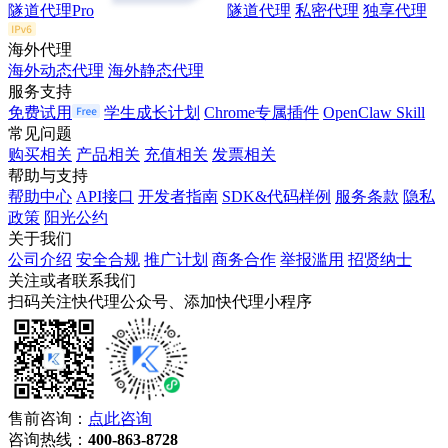
隧道代理Pro
隧道代理
私密代理
独享代理
海外代理
海外动态代理
海外静态代理
服务支持
免费试用
学生成长计划
Chrome专属插件
OpenClaw Skill
常见问题
购买相关
产品相关
充值相关
发票相关
帮助与支持
帮助中心
API接口
开发者指南
SDK&代码样例
服务条款
隐私
政策
阳光公约
关于我们
公司介绍
安全合规
推广计划
商务合作
举报滥用
招贤纳士
关注或者联系我们
扫码关注快代理公众号、添加快代理小程序
售前咨询：
点此咨询
咨询热线：
400-863-8728