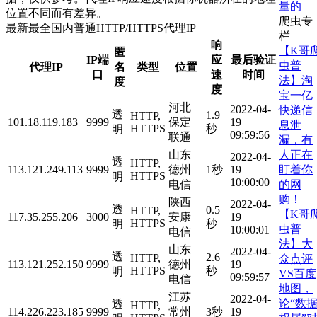
量的
位置不同而有差异。
爬虫专
最新最全国内普通HTTP/HTTPS代理IP
栏
响
【K哥
匿
IP端
应
最后验证
虫普
代理IP
名
类型
位置
口
速
时间
法】淘
度
度
宝一亿
河北
2022-04-
快递信
透
1.9
HTTP,
101.18.119.183
9999
保定
19
息泄
HTTPS
秒
明
09:59:56
联通
漏，有
人正在
山东
2022-04-
透
HTTP,
盯着你
113.121.249.113
9999
德州
1秒
19
HTTPS
明
10:00:00
的网
电信
购！
陕西
2022-04-
透
0.5
HTTP,
【K哥
117.35.255.206
3000
安康
19
HTTPS
秒
明
虫普
10:00:01
电信
法】大
山东
2022-04-
透
2.6
HTTP,
众点评
113.121.252.150
9999
德州
19
HTTPS
秒
明
VS百度
09:59:57
电信
地图，
江苏
2022-04-
论“数
透
HTTP,
114.226.223.185
9999
常州
3秒
19