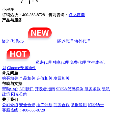
小程序
咨询热线：400-863-8728
售前咨询：
点此咨询
产品与服务
隧道代理Pro
隧道代理
海外代理
私密代理
独享代理
免费代理
学生成长计
划
Chrome专属插件
常见问题
购买相关
产品相关
充值相关
发票相关
帮助与支持
帮助中心
API接口
开发者指南
SDK&代码样例
服务条款
隐私
政策
阳光公约
关于我们
公司介绍
安全合规
推广计划
商务合作
举报滥用
招贤纳士
客服热线：400-863-8728