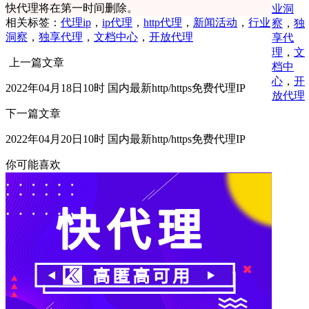
快代理将在第一时间删除。
业洞
相关标签：
代理ip
，
ip代理
，
http代理
，
新闻活动
，
行业
察
，
独
洞察
，
独享代理
，
文档中心
，
开放代理
享代
理
，
文
上一篇文章
档中
心
，
开
2022年04月18日10时 国内最新http/https免费代理IP
放代理
下一篇文章
2022年04月20日10时 国内最新http/https免费代理IP
你可能喜欢