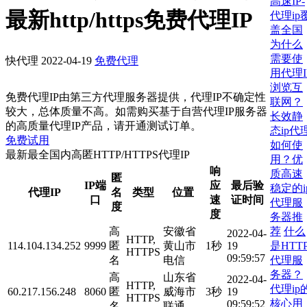
高速IP-
最新http/https免费代理IP
代理ip
盖全国
为什么
需要使
快代理
2022-04-19
免费代理
用代理I
浏览互
免费代理IP由第三方代理服务器提供，代理IP不确定性
联网？
较大，总体质量不高。如需购买基于自营代理IP服务器
长效静
的高质量代理IP产品，请开通测试订单。
态ip代
免费试用
如何使
最新最全国内高匿HTTP/HTTPS代理IP
用？优
响
质高速
匿
IP端
应
最后验
稳定的i
代理IP
名
类型
位置
口
速
证时间
代理服
度
度
务器推
荐
什么
高
安徽省
2022-04-
HTTP,
是HTT
114.104.134.252
9999
匿
黄山市
1秒
19
HTTPS
09:59:57
代理服
名
电信
务器？
高
山东省
2022-04-
HTTP,
代理ip
60.217.156.248
8060
匿
威海市
3秒
19
HTTPS
核心用
09:59:52
名
联通