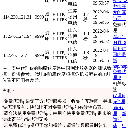
权属”
HTTPS
明
09:59:57
电信
爬虫开
江苏
2022-04-
发的罪
透
1.7
HTTP,
114.230.121.31
9999
扬州
19
与罚！
HTTPS
秒
明
09:59:55
电信
免费代
山东
理
2022-04-
透
1.8
HTTP,
182.46.124.194
9999
淄博
19
2022年
HTTPS
秒
明
09:59:52
电信
04月18
日10时
山东
2022-04-
透
1.8
HTTP,
国内最
182.46.112.7
9999
淄博
19
HTTPS
秒
明
新
09:59:55
电信
http/http
注：表中代理IP的响应速度是中国测速服务器的测试数
免费代
据，仅供参考。代理IP响应速度根据你机器所在的地理
理IP
位置不同而有差异。
相关标
签
声明：
代理ip
-
免费代理ip是第三方代理服务器，收集自互联网，并非
ip代理
快代理所有，快代理不对免费代理ip的有效性负责。
http代
-
请合法使用免费代理ip，由用户使用免费代理ip带来的
理
，
新
法律责任与快代理无关。
闻活
-
若免费代理ip侵犯了您的权益，请通过客服及时告知，
动
，
行