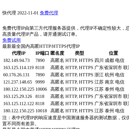
快代理
2022-11-01
免费代理
免费代理IP由第三方代理服务器提供，代理IP不确定性较大，
高质量代理IP产品，请开通测试订单。
免费试用
最新最全国内高匿HTTP/HTTPS代理IP
代理IP
IP端口
匿名度
类型
位置
182.149.94.73
7890
高匿名
HTTP, HTTPS
四川 成都 电信
163.125.114.119
8118
高匿名
HTTP, HTTPS
广东省深圳市 联
60.176.26.131
7890
高匿名
HTTP, HTTPS
浙江 杭州 电信
121.237.148.65
9999
高匿名
HTTP, HTTPS
江苏 南京 电信
180.122.150.225
10006
高匿名
HTTP, HTTPS
江苏 泰州 电信
163.125.29.126
8118
高匿名
HTTP, HTTPS
广东省深圳市 联
163.125.112.122
8118
高匿名
HTTP, HTTPS
广东省深圳市 联
180.122.150.225
10018
高匿名
HTTP, HTTPS
江苏 泰州 电信
注：表中代理IP的响应速度是中国测速服务器的测试数据，仅
置不同而有差异。