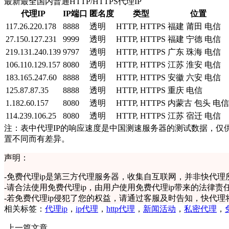
最新最全国内普通HTTP/HTTPS代理IP
代理IP
IP端口
匿名度
类型
位置
117.26.220.178
8888
透明
HTTP, HTTPS
福建 莆田 电信
27.150.127.231
9999
透明
HTTP, HTTPS
福建 宁德 电信
219.131.240.139
9797
透明
HTTP, HTTPS
广东 珠海 电信
106.110.129.157
8080
透明
HTTP, HTTPS
江苏 淮安 电信
183.165.247.60
8888
透明
HTTP, HTTPS
安徽 六安 电信
125.87.87.35
8888
透明
HTTP, HTTPS
重庆 电信
1.182.60.157
8080
透明
HTTP, HTTPS
内蒙古 包头 电信
114.239.106.25
8080
透明
HTTP, HTTPS
江苏 宿迁 电信
注：表中代理IP的响应速度是中国测速服务器的测试数据，仅
置不同而有差异。
声明：
-
免费代理ip是第三方代理服务器，收集自互联网，并非快代理
-
请合法使用免费代理ip，由用户使用免费代理ip带来的法律责
-
若免费代理ip侵犯了您的权益，请通过客服及时告知，快代理
相关标签：
代理ip
，
ip代理
，
http代理
，
新闻活动
，
私密代理
，
上一篇文章