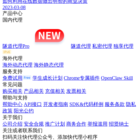
如何利用在线数据做出明智的商业决策
2023-03-08
产品中心
国内代理
隧道代理Pro
隧道代理
私密代理
独享代理
海外代理
海外动态代理
海外静态代理
服务支持
免费试用
学生成长计划
Chrome专属插件
OpenClaw Skill
常见问题
购买相关
产品相关
充值相关
发票相关
帮助与支持
帮助中心
API接口
开发者指南
SDK&代码样例
服务条款
隐私
政策
阳光公约
关于我们
公司介绍
安全合规
推广计划
商务合作
举报滥用
招贤纳士
关注或者联系我们
扫码关注快代理公众号、添加快代理小程序