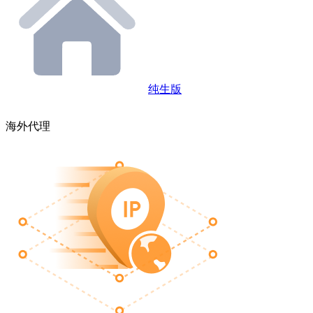
纯生版
海外代理