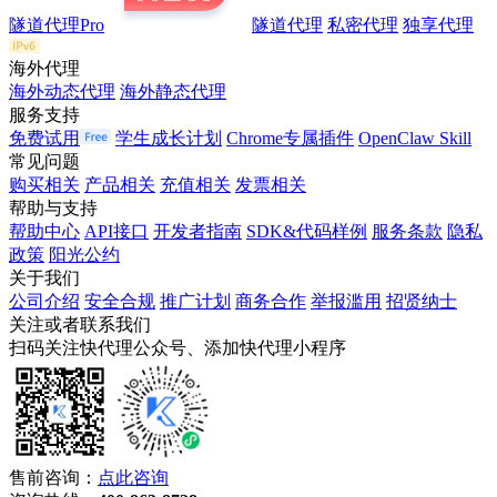
隧道代理Pro
隧道代理
私密代理
独享代理
海外代理
海外动态代理
海外静态代理
服务支持
免费试用
学生成长计划
Chrome专属插件
OpenClaw Skill
常见问题
购买相关
产品相关
充值相关
发票相关
帮助与支持
帮助中心
API接口
开发者指南
SDK&代码样例
服务条款
隐私
政策
阳光公约
关于我们
公司介绍
安全合规
推广计划
商务合作
举报滥用
招贤纳士
关注或者联系我们
扫码关注快代理公众号、添加快代理小程序
售前咨询：
点此咨询