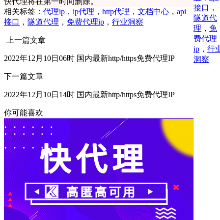
快代理将在第一时间删除。
接口
，
相关标签：
代理ip
，
ip代理
，
http代理
，
文档中心
，
api
隧道代
接口
，
隧道代理
，
免费代理ip
，
行业洞察
理
，
免
费代理
上一篇文章
ip
，
行
2022年12月10日06时 国内最新http/https免费代理IP
洞察
下一篇文章
2022年12月10日14时 国内最新http/https免费代理IP
你可能喜欢