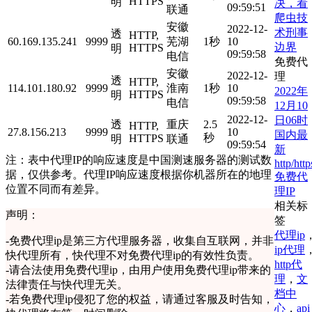
HTTPS
明
决，看
09:59:51
联通
爬虫技
安徽
2022-12-
术刑事
透
HTTP,
60.169.135.241
9999
芜湖
1秒
10
边界
HTTPS
明
09:59:58
电信
免费代
安徽
2022-12-
理
透
HTTP,
114.101.180.92
9999
淮南
1秒
10
2022年
HTTPS
明
09:59:58
电信
12月10
2022-12-
日06时
透
重庆
2.5
HTTP,
27.8.156.213
9999
10
国内最
秒
HTTPS
明
联通
09:59:54
新
注：表中代理IP的响应速度是中国测速服务器的测试数
http/http
据，仅供参考。代理IP响应速度根据你机器所在的地理
免费代
位置不同而有差异。
理IP
相关标
声明：
签
代理ip
-
免费代理ip是第三方代理服务器，收集自互联网，并非
ip代理
快代理所有，快代理不对免费代理ip的有效性负责。
http代
-
请合法使用免费代理ip，由用户使用免费代理ip带来的
理
，
文
法律责任与快代理无关。
档中
-
若免费代理ip侵犯了您的权益，请通过客服及时告知，
心
，
api