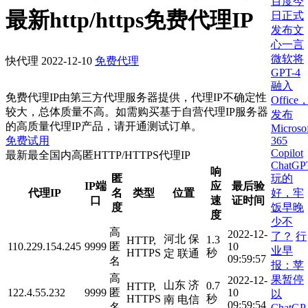
百度今
最新http/https免费代理IP
日正式
发布文
心一言
微软将
快代理
2022-12-10
免费代理
GPT-4
融入
免费代理IP由第三方代理服务器提供，代理IP不确定性
Office
较大，总体质量不高。如需购买基于自营代理IP服务器
发布
的高质量代理IP产品，请开通测试订单。
Microso
365
免费试用
Copilot
最新最全国内高匿HTTP/HTTPS代理IP
ChatGP
响
玩的
匿
IP端
应
最后验
好，牢
代理IP
名
类型
位置
口
速
证时间
饭早晚
度
度
少不
高
2022-12-
了？
行
河北 保
1.3
HTTP,
110.229.154.245
9999
匿
10
业早
HTTPS
秒
定 联通
09:59:57
名
报：苹
高
果暂停
2022-12-
山东 济
0.7
HTTP,
122.4.55.232
9999
匿
10
以
HTTPS
秒
南 电信
09:59:54
名
ChatGP