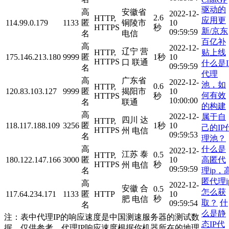
驱动的
高
安徽省
2022-12-
2.6
HTTP,
应用更
114.99.0.179
1133
匿
铜陵市
10
HTTPS
秒
新/京东
09:59:59
名
电信
百亿补
高
2022-12-
辽宁 营
贴上线
HTTP,
175.146.213.180
9999
匿
1秒
10
HTTPS
口 联通
什么是I
09:59:59
名
代理
高
广东省
2022-12-
池，如
0.6
HTTP,
120.83.103.127
9999
匿
揭阳市
10
何有效
HTTPS
秒
10:00:00
名
联通
的构建
高
2022-12-
属于自
四川 达
HTTP,
118.117.188.109
3256
匿
1秒
10
己的IP
HTTPS
州 电信
09:59:53
名
理池？
什么是
高
2022-12-
江苏 泰
0.5
HTTP,
高匿代
180.122.147.166
3000
匿
10
HTTPS
秒
州 电信
09:59:59
理ip，
名
匿代理i
高
2022-12-
安徽 合
0.5
怎么获
117.64.234.171
1133
匿
HTTP
10
秒
肥 电信
取？
什
09:59:54
名
么是静
注：表中代理IP的响应速度是中国测速服务器的测试数
态IP代
据，仅供参考。代理IP响应速度根据你机器所在的地理