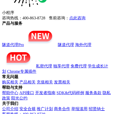
小程序
咨询热线：400-863-8728
售前咨询：
点此咨询
产品与服务
隧道代理Pro
隧道代理
海外代理
私密代理
独享代理
免费代理
学生成长计
划
Chrome专属插件
常见问题
购买相关
产品相关
充值相关
发票相关
帮助与支持
帮助中心
API接口
开发者指南
SDK&代码样例
服务条款
隐私
政策
阳光公约
关于我们
公司介绍
安全合规
推广计划
商务合作
举报滥用
招贤纳士