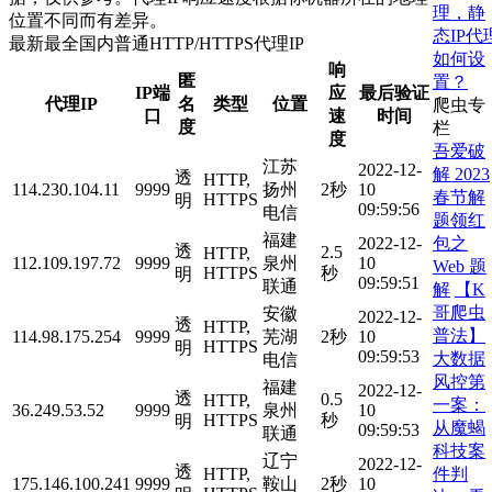
理，静
位置不同而有差异。
态IP代
最新最全国内普通HTTP/HTTPS代理IP
如何设
响
匿
置？
IP端
应
最后验证
代理IP
名
类型
位置
爬虫专
口
速
时间
度
栏
度
吾爱破
江苏
2022-12-
解 2023
透
HTTP,
114.230.104.11
9999
扬州
2秒
10
春节解
HTTPS
明
09:59:56
电信
题领红
福建
包之
2022-12-
透
2.5
HTTP,
112.109.197.72
9999
泉州
10
Web 题
HTTPS
秒
明
09:59:51
联通
解
【K
哥爬虫
安徽
2022-12-
透
HTTP,
普法】
114.98.175.254
9999
芜湖
2秒
10
HTTPS
明
09:59:53
大数据
电信
风控第
福建
2022-12-
透
0.5
HTTP,
一案：
36.249.53.52
9999
泉州
10
HTTPS
秒
明
从魔蝎
09:59:53
联通
科技案
辽宁
2022-12-
透
件判
HTTP,
175.146.100.241
9999
鞍山
2秒
10