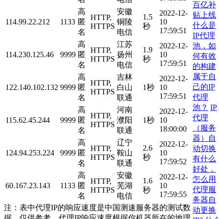
百亿补
高
安徽
2022-12-
贴上线
1.5
HTTP,
114.99.22.212
1133
匿
铜陵
10
什么是
HTTPS
秒
17:59:51
名
电信
IP代理
高
江苏
池，如
2022-12-
1.9
HTTP,
114.230.125.46
9999
匿
扬州
10
何有效
HTTPS
秒
17:59:51
名
电信
的构建
属于自
高
吉林
2022-12-
HTTP,
己的IP
122.140.102.132
9999
匿
白山
1秒
10
HTTPS
17:59:51
代理
名
联通
池？
IP
高
河南
2022-12-
HTTP,
代理
115.62.45.244
9999
匿
濮阳
1秒
10
HTTPS
（服务
18:00:00
名
联通
器）自
高
辽宁
2022-12-
2.6
动切换
HTTP,
124.94.253.224
9999
匿
鞍山
10
HTTPS
秒
有什么
17:59:52
名
联通
好处，
高
安徽
2022-12-
怎么用
1.6
HTTP,
60.167.23.143
1133
匿
芜湖
10
代理服
HTTPS
秒
17:59:55
名
电信
务器自
注：表中代理IP的响应速度是中国测速服务器的测试数
动更换
据，仅供参考。代理IP响应速度根据你机器所在的地理