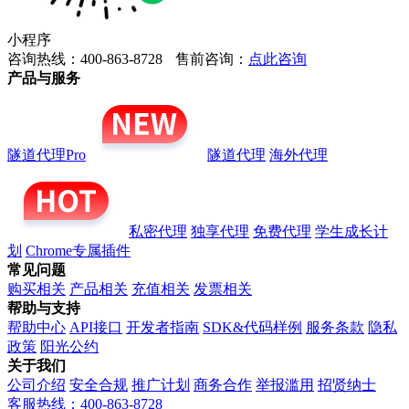
小程序
咨询热线：400-863-8728
售前咨询：
点此咨询
产品与服务
隧道代理Pro
隧道代理
海外代理
私密代理
独享代理
免费代理
学生成长计
划
Chrome专属插件
常见问题
购买相关
产品相关
充值相关
发票相关
帮助与支持
帮助中心
API接口
开发者指南
SDK&代码样例
服务条款
隐私
政策
阳光公约
关于我们
公司介绍
安全合规
推广计划
商务合作
举报滥用
招贤纳士
客服热线：400-863-8728