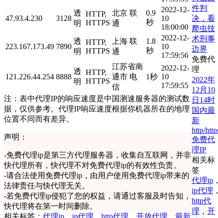
件判
2022-12-
透
北京 联
0.9
HTTP,
决，看
47.93.4.230
3128
10
秒
HTTPS
明
通
18:00:00
爬虫技
2022-12-
术刑事
透
上海 联
1.8
HTTP,
223.167.173.49
7890
10
边界
秒
HTTPS
明
通
17:59:56
免费代
江苏省南
2022-12-
理
透
HTTP,
121.226.44.254
8888
通市 电
1秒
10
2022年
HTTPS
明
17:59:55
信
12月10
注：表中代理IP的响应速度是中国测速服务器的测试数
日14时
据，仅供参考。代理IP响应速度根据你机器所在的地理
国内最
位置不同而有差异。
新
http/http
声明：
免费代
理IP
-
免费代理ip是第三方代理服务器，收集自互联网，并非
相关标
快代理所有，快代理不对免费代理ip的有效性负责。
签
-
请合法使用免费代理ip，由用户使用免费代理ip带来的
代理ip
法律责任与快代理无关。
ip代理
-
若免费代理ip侵犯了您的权益，请通过客服及时告知，
http代
快代理将在第一时间删除。
理
，
开
相关标签：
代理ip
，
ip代理
，
http代理
，
开放代理
，
最新