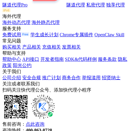
隧道代理Pro
隧道代理
私密代理
独享代理
海外代理
海外动态代理
海外静态代理
服务支持
免费试用
学生成长计划
Chrome专属插件
OpenClaw Skill
常见问题
购买相关
产品相关
充值相关
发票相关
帮助与支持
帮助中心
API接口
开发者指南
SDK&代码样例
服务条款
隐私
政策
阳光公约
关于我们
公司介绍
安全合规
推广计划
商务合作
举报滥用
招贤纳士
关注或者联系我们
扫码关注快代理公众号、添加快代理小程序
售前咨询：
点此咨询
咨询热线：
400-863-8728