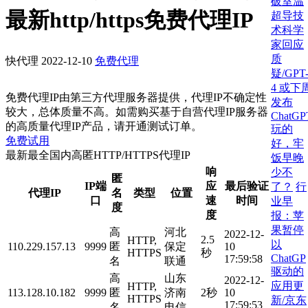
破室温
最新http/https免费代理IP
超导技
术科学
家回应
质
快代理
2022-12-10
免费代理
疑/GPT
4 或下
免费代理IP由第三方代理服务器提供，代理IP不确定性
发布
较大，总体质量不高。如需购买基于自营代理IP服务器
ChatGP
的高质量代理IP产品，请开通测试订单。
玩的
免费试用
好，牢
最新最全国内高匿HTTP/HTTPS代理IP
饭早晚
响
少不
匿
IP端
应
最后验证
了？
行
代理IP
名
类型
位置
口
速
时间
业早
度
度
报：苹
果暂停
高
河北
2022-12-
2.5
HTTP,
以
110.229.157.13
9999
匿
保定
10
HTTPS
秒
ChatGP
17:59:58
名
联通
驱动的
高
山东
2022-12-
应用更
HTTP,
113.128.10.182
9999
匿
济南
2秒
10
HTTPS
新/京东
17:59:53
名
电信