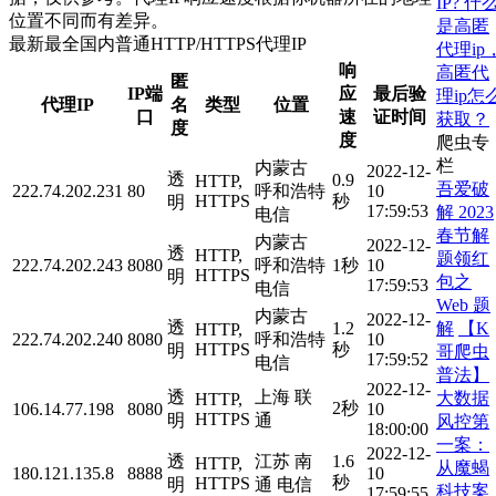
IP?
什
位置不同而有差异。
是高匿
最新最全国内普通HTTP/HTTPS代理IP
代理ip
响
高匿代
匿
IP端
应
最后验
理ip怎
代理IP
名
类型
位置
口
速
证时间
获取？
度
度
爬虫专
栏
内蒙古
2022-12-
透
0.9
HTTP,
吾爱破
222.74.202.231
80
呼和浩特
10
HTTPS
秒
明
17:59:53
解 2023
电信
春节解
内蒙古
2022-12-
透
HTTP,
题领红
222.74.202.243
8080
呼和浩特
1秒
10
HTTPS
明
包之
17:59:53
电信
Web 题
内蒙古
2022-12-
透
解
【K
1.2
HTTP,
222.74.202.240
8080
呼和浩特
10
HTTPS
秒
明
哥爬虫
17:59:52
电信
普法】
2022-12-
透
上海 联
大数据
HTTP,
2秒
106.14.77.198
8080
10
HTTPS
明
通
风控第
18:00:00
一案：
2022-12-
透
江苏 南
1.6
HTTP,
从魔蝎
180.121.135.8
8888
10
秒
HTTPS
明
通 电信
科技案
17:59:55