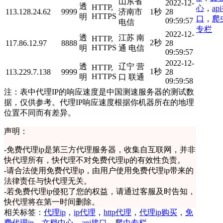
山东省
2022-12-
透
HTTP,
心
，
ap
113.128.24.62
9999
济南市
1秒
28
HTTPS
明
口
，
爬
09:59:57
电信
专栏
2022-12-
透
江苏 南
HTTP,
2秒
117.86.12.97
8888
28
HTTPS
明
通 电信
09:59:57
2022-12-
透
辽宁 营
HTTP,
1秒
113.229.7.138
9999
28
HTTPS
明
口 联通
09:59:58
注：表中代理IP的响应速度是中国测速服务器的测试数
据，仅供参考。代理IP响应速度根据你机器所在的地理
位置不同而有差异。
声明：
-
免费代理ip是第三方代理服务器，收集自互联网，并非
快代理所有，快代理不对免费代理ip的有效性负责。
-
请合法使用免费代理ip，由用户使用免费代理ip带来的
法律责任与快代理无关。
-
若免费代理ip侵犯了您的权益，请通过客服及时告知，
快代理将在第一时间删除。
相关标签：
代理ip
，
ip代理
，
http代理
，
代理ip购买
，
免
费代理ip
，
文档中心
，
api接口
，
爬虫专栏