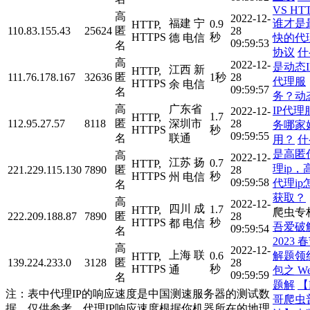
VS HT
高
2022-12-
谁才是
福建 宁
0.9
HTTP,
110.83.155.43
25624
匿
28
HTTPS
秒
快的代
德 电信
09:59:53
名
协议
什
高
2022-12-
是动态I
江西 新
HTTP,
111.76.178.167
32636
匿
1秒
28
代理服
HTTPS
余 电信
09:59:57
名
务？动
高
广东省
IP代理
2022-12-
1.7
HTTP,
112.95.27.57
8118
匿
深圳市
28
务哪家
HTTPS
秒
09:59:55
名
联通
用？
什
是高匿
高
2022-12-
江苏 扬
0.7
HTTP,
理ip，
221.229.115.130
7890
匿
28
HTTPS
秒
州 电信
09:59:58
代理ip
名
获取？
高
2022-12-
四川 成
1.7
HTTP,
爬虫专
222.209.188.87
7890
匿
28
HTTPS
秒
都 电信
吾爱破
09:59:54
名
2023 
高
2022-12-
上海 联
解题领
0.6
HTTP,
139.224.233.0
3128
匿
28
HTTPS
秒
通
包之 W
09:59:59
名
题解
【
注：表中代理IP的响应速度是中国测速服务器的测试数
哥爬虫
据，仅供参考。代理IP响应速度根据你机器所在的地理