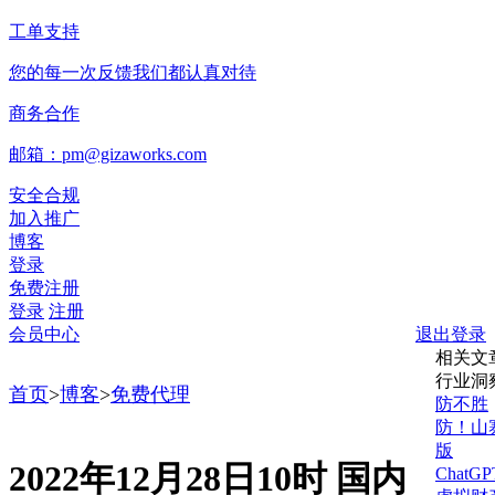
工单支持
您的每一次反馈我们都认真对待
商务合作
邮箱：pm@gizaworks.com
安全合规
加入推广
博客
登录
免费注册
登录
注册
会员中心
退出登录
相关文
行业洞
首页
>
博客
>
免费代理
防不胜
防！山
版
2022年12月28日10时 国内
ChatG