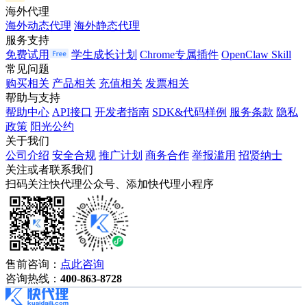
海外代理
海外动态代理
海外静态代理
服务支持
免费试用
学生成长计划
Chrome专属插件
OpenClaw Skill
常见问题
购买相关
产品相关
充值相关
发票相关
帮助与支持
帮助中心
API接口
开发者指南
SDK&代码样例
服务条款
隐私
政策
阳光公约
关于我们
公司介绍
安全合规
推广计划
商务合作
举报滥用
招贤纳士
关注或者联系我们
扫码关注快代理公众号、添加快代理小程序
售前咨询：
点此咨询
咨询热线：
400-863-8728