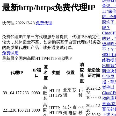
虚拟财
最新http/https免费代理IP
争议、
11”保
阱...
踩坑了
快代理
2022-12-28
免费代理
吗？
ChatG
免费代理IP由第三方代理服务器提供，代理IP不确定性
的好，
较大，总体质量不高。如需购买基于自营代理IP服务器
饭早晚
的高质量代理IP产品，请开通测试订单。
不了？
免费试用
何利用
最新最全国内高匿HTTP/HTTPS代理IP
线数据
响
出明智
匿
IP端
应
最后验
商业决
代理IP
名
类型
位置
口
速
证时间
行业早
度
度
报：苹
暂停以
高
2022-12-
北京 联
1.7
HTTP,
ChatG
39.104.177.233
9080
匿
28
HTTPS
秒
通
10:00:00
动的应
名
更新/
高
2022-12-
江苏 泰
0.5
HTTP,
百亿补
221.230.160.211
3000
匿
28
HTTPS
秒
州 电信
上线
So
09:59:52
名