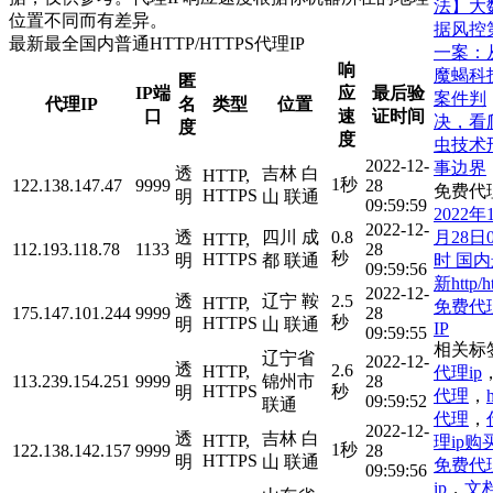
法】大
位置不同而有差异。
据风控
最新最全国内普通HTTP/HTTPS代理IP
一案：
响
魔蝎科
匿
IP端
应
最后验
案件判
代理IP
名
类型
位置
口
速
证时间
决，看
度
度
虫技术
2022-12-
事边界
透
吉林 白
HTTP,
1秒
122.138.147.47
9999
28
免费代
HTTPS
明
山 联通
09:59:59
2022年
2022-12-
月28日0
透
四川 成
0.8
HTTP,
112.193.118.78
1133
28
秒
HTTPS
时 国
明
都 联通
09:59:56
新http/ht
2022-12-
透
辽宁 鞍
2.5
HTTP,
免费代
175.147.101.244
9999
28
秒
HTTPS
明
山 联通
IP
09:59:55
相关标
辽宁省
2022-12-
透
2.6
HTTP,
代理ip
113.239.154.251
9999
锦州市
28
HTTPS
秒
明
代理
，
h
09:59:52
联通
代理
，
2022-12-
透
吉林 白
HTTP,
理ip购
1秒
122.138.142.157
9999
28
HTTPS
明
山 联通
免费代
09:59:56
ip
，
文