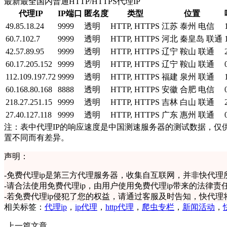
最新最全国内普通HTTP/HTTPS代理IP
代理IP
IP端口
匿名度
类型
位置
49.85.18.24
9999
透明
HTTP, HTTPS
江苏 泰州 电信
60.7.102.7
9999
透明
HTTP, HTTPS
河北 秦皇岛 联通
42.57.89.95
9999
透明
HTTP, HTTPS
辽宁 鞍山 联通
60.17.205.152
9999
透明
HTTP, HTTPS
辽宁 鞍山 联通
112.109.197.72
9999
透明
HTTP, HTTPS
福建 泉州 联通
60.168.80.168
8888
透明
HTTP, HTTPS
安徽 合肥 电信
218.27.251.15
9999
透明
HTTP, HTTPS
吉林 白山 联通
27.40.127.118
9999
透明
HTTP, HTTPS
广东 惠州 联通
注：表中代理IP的响应速度是中国测速服务器的测试数据，仅
置不同而有差异。
声明：
-
免费代理ip是第三方代理服务器，收集自互联网，并非快代理
-
请合法使用免费代理ip，由用户使用免费代理ip带来的法律责
-
若免费代理ip侵犯了您的权益，请通过客服及时告知，快代理
相关标签：
代理ip
，
ip代理
，
http代理
，
爬虫专栏
，
新闻活动
，
上一篇文章