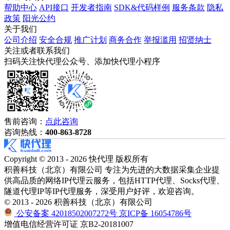
帮助中心
API接口
开发者指南
SDK&代码样例
服务条款
隐私
政策
阳光公约
关于我们
公司介绍
安全合规
推广计划
商务合作
举报滥用
招贤纳士
关注或者联系我们
扫码关注快代理公众号、添加快代理小程序
售前咨询：
点此咨询
咨询热线：
400-863-8728
Copyright © 2013 - 2026 快代理 版权所有
积善科技（北京）有限公司 专注为先进的大数据采集企业提
供高品质的网络IP代理云服务，包括HTTP代理、Socks代理、
隧道代理IP等IP代理服务，深受用户好评，欢迎咨询。
© 2013 - 2026 积善科技（北京）有限公司
公安备案 42018502007272号
京ICP备 16054786号
增值电信经营许可证 京B2-20181007