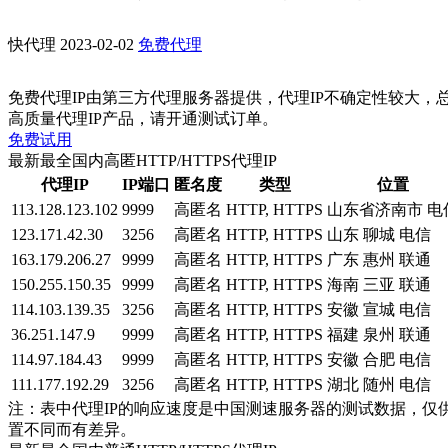
快代理
2023-02-02
免费代理
免费代理IP由第三方代理服务器提供，代理IP不确定性较大，
高质量代理IP产品，请开通测试订单。
免费试用
最新最全国内高匿HTTP/HTTPS代理IP
代理IP
IP端口
匿名度
类型
位置
113.128.123.102
9999
高匿名
HTTP, HTTPS
山东省济南市 电
123.171.42.30
3256
高匿名
HTTP, HTTPS
山东 聊城 电信
163.179.206.27
9999
高匿名
HTTP, HTTPS
广东 惠州 联通
150.255.150.35
9999
高匿名
HTTP, HTTPS
海南 三亚 联通
114.103.139.35
3256
高匿名
HTTP, HTTPS
安徽 宣城 电信
36.251.147.9
9999
高匿名
HTTP, HTTPS
福建 泉州 联通
114.97.184.43
9999
高匿名
HTTP, HTTPS
安徽 合肥 电信
111.177.192.29
3256
高匿名
HTTP, HTTPS
湖北 随州 电信
注：表中代理IP的响应速度是中国测速服务器的测试数据，仅
置不同而有差异。