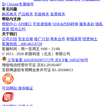
划
Chrome专属插件
常见问题
购买相关
产品相关
充值相关
发票相关
帮助与支持
帮助中心
API接口
开发者指南
SDK&代码样例
服务条款
隐私
政策
阳光公约
关于我们
公司介绍
安全合规
推广计划
商务合作
举报滥用
招贤纳士
客服热线：400-863-8728
客服时间：周一至周五 9:00 ~ 21:00
© 2013 - 2026 积善科技（北京）有限公司
公安备案 42018502007272号
京ICP备 16054786号
增值电信经营许可证 京B2-20181007
互联网虚拟专用网业务许可证 B1-20184613
可信网站
身份验证