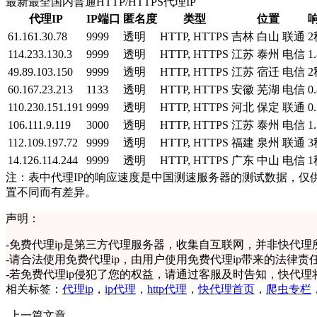
最新最全国内普通HTTP/HTTPS代理IP
代理IP
IP端口
匿名度
类型
位置
61.161.30.78
9999
透明
HTTP, HTTPS
吉林 白山 联通
2
114.233.130.3
9999
透明
HTTP, HTTPS
江苏 泰州 电信
1
49.89.103.150
9999
透明
HTTP, HTTPS
江苏 宿迁 电信
2
60.167.23.213
1133
透明
HTTP, HTTPS
安徽 芜湖 电信
0
110.230.151.191
9999
透明
HTTP, HTTPS
河北 保定 联通
0
106.111.9.119
3000
透明
HTTP, HTTPS
江苏 泰州 电信
1
112.109.197.72
9999
透明
HTTP, HTTPS
福建 泉州 联通
3
14.126.114.244
9999
透明
HTTP, HTTPS
广东 中山 电信
1
注：表中代理IP的响应速度是中国测速服务器的测试数据，仅
置不同而有差异。
声明：
-
免费代理ip是第三方代理服务器，收集自互联网，并非快代理
-
请合法使用免费代理ip，由用户使用免费代理ip带来的法律责
-
若免费代理ip侵犯了您的权益，请通过客服及时告知，快代理
相关标签：
代理ip
，
ip代理
，
http代理
，
快代理首页
，
爬虫专栏
上一篇文章