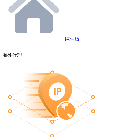
纯生版
海外代理