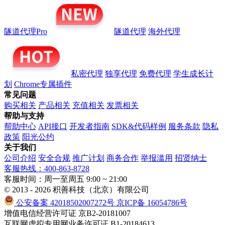
隧道代理Pro
隧道代理
海外代理
私密代理
独享代理
免费代理
学生成长计
划
Chrome专属插件
常见问题
购买相关
产品相关
充值相关
发票相关
帮助与支持
帮助中心
API接口
开发者指南
SDK&代码样例
服务条款
隐私
政策
阳光公约
关于我们
公司介绍
安全合规
推广计划
商务合作
举报滥用
招贤纳士
客服热线：400-863-8728
客服时间：周一至周五 9:00 ~ 21:00
© 2013 - 2026 积善科技（北京）有限公司
公安备案 42018502007272号
京ICP备 16054786号
增值电信经营许可证 京B2-20181007
互联网虚拟专用网业务许可证 B1-20184613