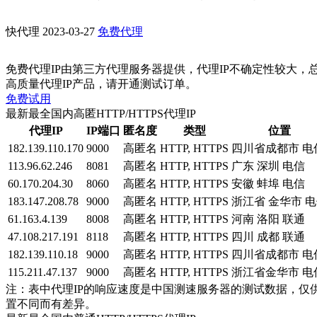
快代理
2023-03-27
免费代理
免费代理IP由第三方代理服务器提供，代理IP不确定性较大，
高质量代理IP产品，请开通测试订单。
免费试用
最新最全国内高匿HTTP/HTTPS代理IP
代理IP
IP端口
匿名度
类型
位置
182.139.110.170
9000
高匿名
HTTP, HTTPS
四川省成都市 电
113.96.62.246
8081
高匿名
HTTP, HTTPS
广东 深圳 电信
60.170.204.30
8060
高匿名
HTTP, HTTPS
安徽 蚌埠 电信
183.147.208.78
9000
高匿名
HTTP, HTTPS
浙江省 金华市 
61.163.4.139
8008
高匿名
HTTP, HTTPS
河南 洛阳 联通
47.108.217.191
8118
高匿名
HTTP, HTTPS
四川 成都 联通
182.139.110.18
9000
高匿名
HTTP, HTTPS
四川省成都市 电
115.211.47.137
9000
高匿名
HTTP, HTTPS
浙江省金华市 电
注：表中代理IP的响应速度是中国测速服务器的测试数据，仅
置不同而有差异。