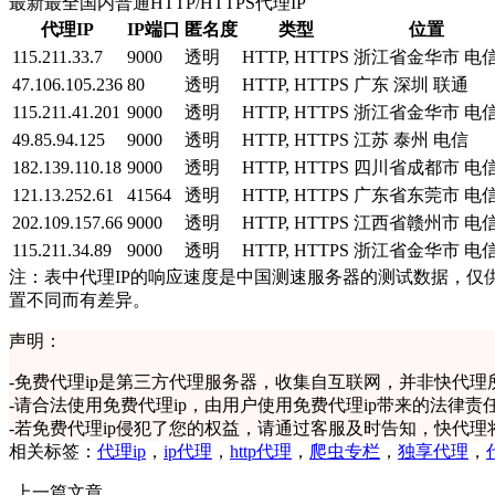
最新最全国内普通HTTP/HTTPS代理IP
代理IP
IP端口
匿名度
类型
位置
115.211.33.7
9000
透明
HTTP, HTTPS
浙江省金华市 电
47.106.105.236
80
透明
HTTP, HTTPS
广东 深圳 联通
115.211.41.201
9000
透明
HTTP, HTTPS
浙江省金华市 电
49.85.94.125
9000
透明
HTTP, HTTPS
江苏 泰州 电信
182.139.110.18
9000
透明
HTTP, HTTPS
四川省成都市 电
121.13.252.61
41564
透明
HTTP, HTTPS
广东省东莞市 电
202.109.157.66
9000
透明
HTTP, HTTPS
江西省赣州市 电
115.211.34.89
9000
透明
HTTP, HTTPS
浙江省金华市 电
注：表中代理IP的响应速度是中国测速服务器的测试数据，仅
置不同而有差异。
声明：
-
免费代理ip是第三方代理服务器，收集自互联网，并非快代理
-
请合法使用免费代理ip，由用户使用免费代理ip带来的法律责
-
若免费代理ip侵犯了您的权益，请通过客服及时告知，快代理
相关标签：
代理ip
，
ip代理
，
http代理
，
爬虫专栏
，
独享代理
，
上一篇文章