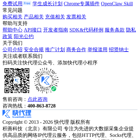
免费试用
学生成长计划
Chrome专属插件
OpenClaw Skill
常见问题
购买相关
产品相关
充值相关
发票相关
帮助与支持
帮助中心
API接口
开发者指南
SDK&代码样例
服务条款
隐私
政策
阳光公约
关于我们
公司介绍
安全合规
推广计划
商务合作
举报滥用
招贤纳士
关注或者联系我们
扫码关注快代理公众号、添加快代理小程序
售前咨询：
点此咨询
咨询热线：
400-863-8728
Copyright © 2013 - 2026 快代理 版权所有
积善科技（北京）有限公司 专注为先进的大数据采集企业提
供高品质的网络IP代理云服务，包括HTTP代理、Socks代理、